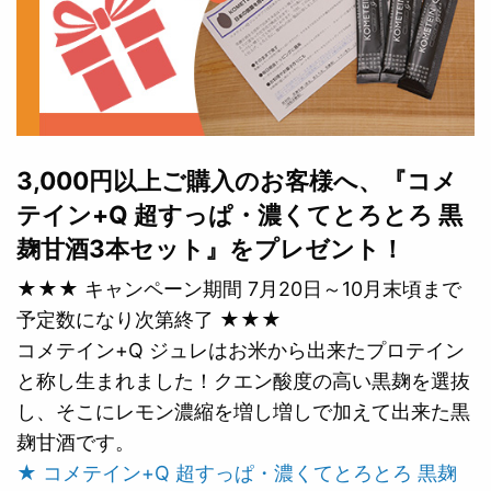
3,000円以上ご購入のお客様へ、『コメ
テイン+Q 超すっぱ・濃くてとろとろ 黒
麹甘酒3本セット』をプレゼント！
★★★ キャンペーン期間 7月20日～10月末頃まで
予定数になり次第終了 ★★★
コメテイン+Q ジュレはお米から出来たプロテイン
と称し生まれました！クエン酸度の高い黒麹を選抜
し、そこにレモン濃縮を増し増しで加えて出来た黒
麹甘酒です。
★ コメテイン+Q 超すっぱ・濃くてとろとろ 黒麹