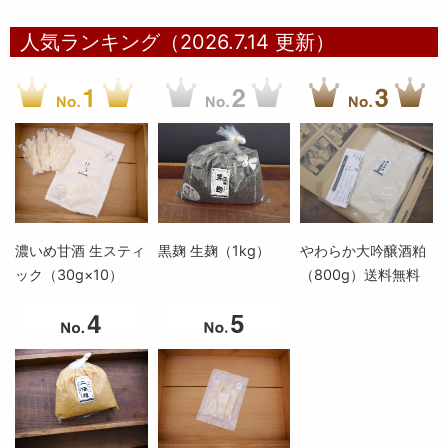
人気ランキング（2026.7.14 更新）
濃いめ甘酒 生スティ
黒麹 生麹（1kg）
やわらか大吟醸酒粕
ック（30g×10）
（800g）送料無料