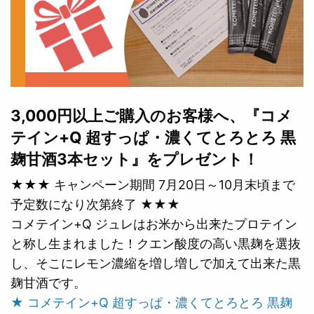
3,000円以上ご購入のお客様へ、『コメ
テイン+Q 超すっぱ・濃くてとろとろ 黒
麹甘酒3本セット』をプレゼント！
★★★ キャンペーン期間 7月20日～10月末頃まで
予定数になり次第終了 ★★★
コメテイン+Q ジュレはお米から出来たプロテイン
と称し生まれました！クエン酸度の高い黒麹を選抜
し、そこにレモン濃縮を増し増しで加えて出来た黒
麹甘酒です。
★ コメテイン+Q 超すっぱ・濃くてとろとろ 黒麹