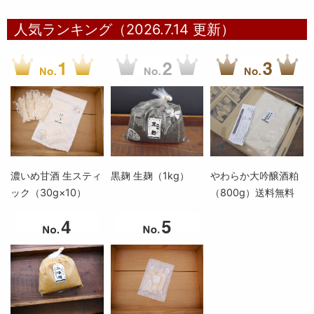
人気ランキング（2026.7.14 更新）
濃いめ甘酒 生スティ
黒麹 生麹（1kg）
やわらか大吟醸酒粕
ック（30g×10）
（800g）送料無料