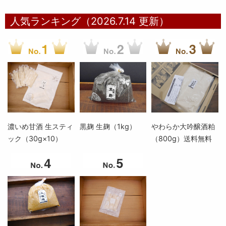
人気ランキング（2026.7.14 更新）
濃いめ甘酒 生スティ
黒麹 生麹（1kg）
やわらか大吟醸酒粕
ック（30g×10）
（800g）送料無料