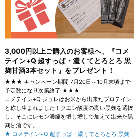
3,000円以上ご購入のお客様へ、『コメ
テイン+Q 超すっぱ・濃くてとろとろ 黒
麹甘酒3本セット』をプレゼント！
★★★ キャンペーン期間 7月20日～10月末頃まで
予定数になり次第終了 ★★★
コメテイン+Q ジュレはお米から出来たプロテイン
と称し生まれました！クエン酸度の高い黒麹を選抜
し、そこにレモン濃縮を増し増しで加えて出来た黒
麹甘酒です。
★ コメテイン+Q 超すっぱ・濃くてとろとろ 黒麹