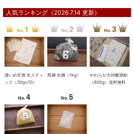
人気ランキング（2026.7.14 更新）
濃いめ甘酒 生スティ
黒麹 生麹（1kg）
やわらか大吟醸酒粕
ック（30g×10）
（800g）送料無料