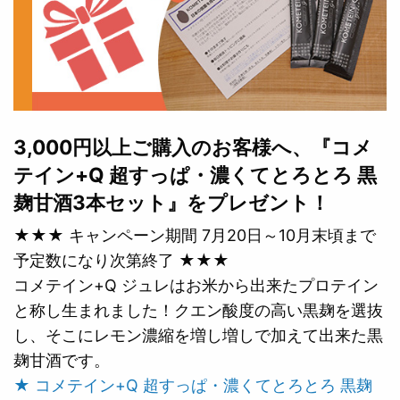
3,000円以上ご購入のお客様へ、『コメ
テイン+Q 超すっぱ・濃くてとろとろ 黒
麹甘酒3本セット』をプレゼント！
★★★ キャンペーン期間 7月20日～10月末頃まで
予定数になり次第終了 ★★★
コメテイン+Q ジュレはお米から出来たプロテイン
と称し生まれました！クエン酸度の高い黒麹を選抜
し、そこにレモン濃縮を増し増しで加えて出来た黒
麹甘酒です。
★ コメテイン+Q 超すっぱ・濃くてとろとろ 黒麹