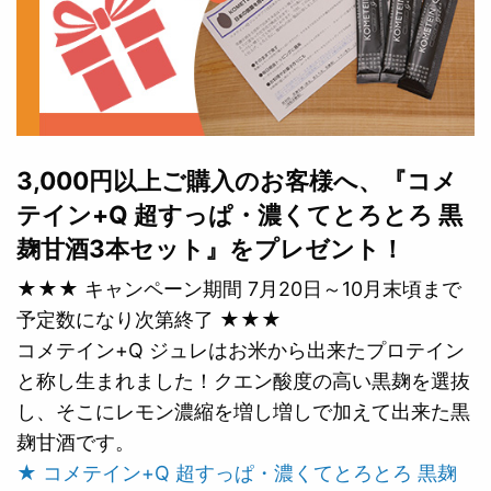
3,000円以上ご購入のお客様へ、『コメ
テイン+Q 超すっぱ・濃くてとろとろ 黒
麹甘酒3本セット』をプレゼント！
★★★ キャンペーン期間 7月20日～10月末頃まで
予定数になり次第終了 ★★★
コメテイン+Q ジュレはお米から出来たプロテイン
と称し生まれました！クエン酸度の高い黒麹を選抜
し、そこにレモン濃縮を増し増しで加えて出来た黒
麹甘酒です。
★ コメテイン+Q 超すっぱ・濃くてとろとろ 黒麹