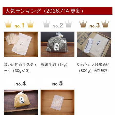
人気ランキング（2026.7.14 更新）
濃いめ甘酒 生スティ
黒麹 生麹（1kg）
やわらか大吟醸酒粕
ック（30g×10）
（800g）送料無料