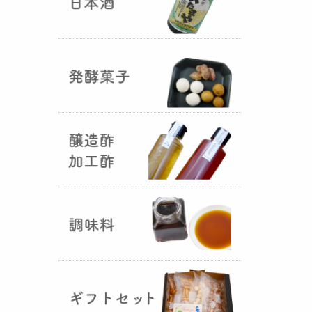
国産（熊本産）の大麦に白麹菌を
つけて丁寧に培養して『
大麦白
麹
』が完成しました！大麦麹から
の旨みと、白麹から生成される天
然のクエン酸（酸味）が良き製品
を創出してくれることです。塩麹
作りや米麹や大麦麹とブレンドし
ての味噌作りなど、次の食のステ
ージに・・・
R6年 クロ黒麹が出来ました
♪
（2025年01月15日）