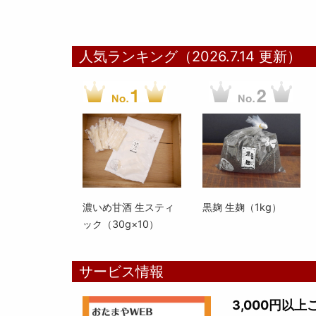
人気ランキング（2026.7.14 更新）
濃いめ甘酒 生スティ
黒麹 生麹（1kg）
ック（30g×10）
サービス情報
3,000円以