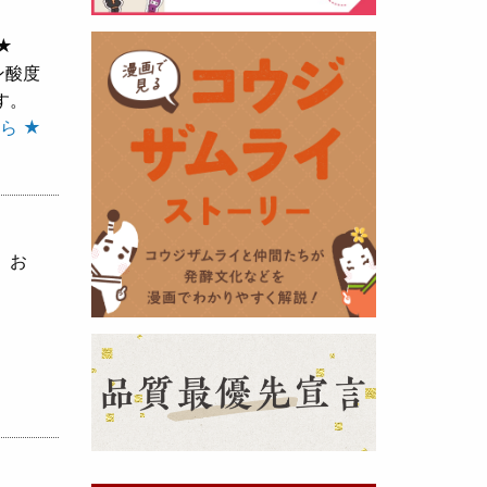
★
黒麹の天然クエン酸で運動の為に
ン酸度
最大の機能を発揮出来るよう開発
す。
しました。少しゆるく仕上がりま
ら ★
したので初回ロット
8,000本程度
を訳あり価格
で提供します。品質
や栄養価には問題ありませんので
お早めにどうぞ・・・
、お
甘酒 生スティック新発売！
（2025年11月11日）
おたまやでは、甘酒の集大成
『濃