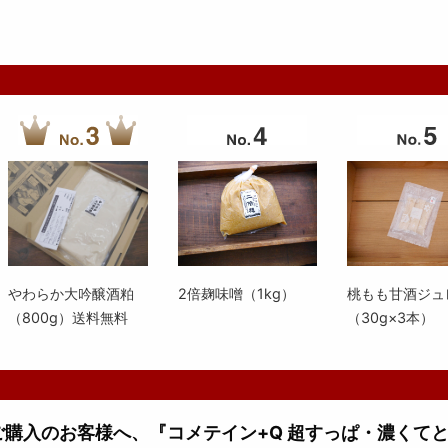
やわらか大吟醸酒粕
2倍麹味噌（1kg）
桃もも甘酒ジュ
（800g）送料無料
（30g×3本）
上ご購入のお客様へ、『コメテイン+Q 超すっぱ・濃くて