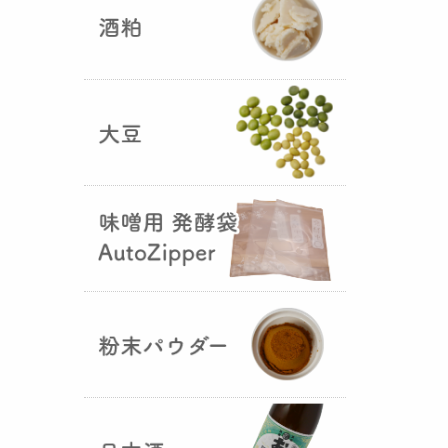
5つの素材だけで出来た辛味
噌・・・その名も『
おたまやジャ
ン
』が登場しました！そのままで
も、薬味や調味料を足しても利用
できます。
大麦白麹の新発売！
（2025年02月
25日）