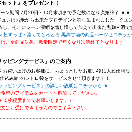
本セット』をプレゼント！
ーン期間 7月20日～10月末頃まで予定数になり次第終了 ★★
 ジュレはお米から出来たプロテインと称し生まれました！クエ
抜し、そこにレモン濃縮を増し増しで加えて出来た黒麹甘酒で
Q 超すっぱ・濃くてとろとろ 黒麹甘酒の商品ページはコチラか
ンは、全商品対象、数量限定で無くなり次第終了となります。
ラッピングサービス」のご案内
をお買い上げのお客様に、ちょっとしたお遣い物に大変便利な
樽仕込み館"のレトロ袋をサービスさせて頂きます！！
ラッピングサービス」の詳しい説明はコチラから ★
ご希望のアイテムをカートへ追加してください。
＋10枚程度まででお願いします。）
注文はお受けできませんのでご了承下さい。