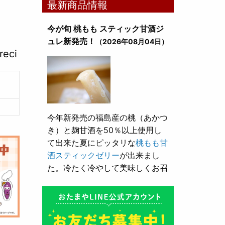
最新商品情報
今が旬 桃もも スティック甘酒ジ
ュレ新発売！
（2026年08月04日）
reci
今年新発売の福島産の桃（あかつ
き）と麹甘酒を50％以上使用し
て出来た夏にピッタリな
桃もも甘
酒スティックゼリー
が出来まし
た。冷たく冷やして美味しくお召
し上がり頂けます。
とろり漬け込み用酒粕が新発売！
（2026年05月10日）