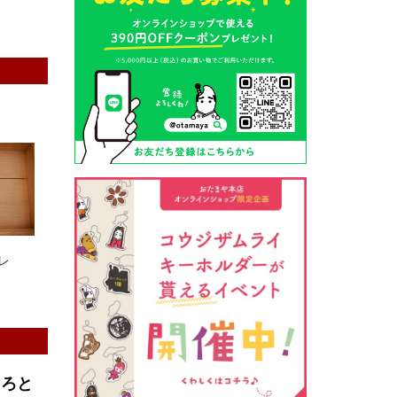
山形酒蔵の今期新粕を低温でじっ
くりと熟成させて、
とろり漬け込
み用酒粕
が出来ました！甘みとう
まみをしっかりと引き出して出来
ました。野菜、お魚、お肉等の漬
け込みにどうぞ・・・
レ
クロ黒麹甘酒 スティック新発売
（2026年03月08日）
とろと