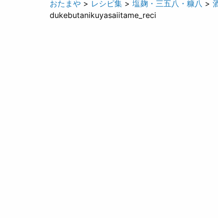
おたまや
>
レシピ集
>
塩麹・三五八・糠八
>
dukebutanikuyasaiitame_reci