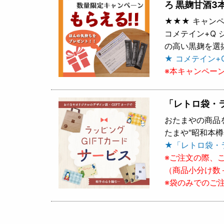
ろ 黒麹甘酒3
★★★ キャンペ
コメテイン+Q
の高い黒麹を選
★ コメテイン+
※本キャンペー
「レトロ袋・
おたまやの商品
たまや"昭和本
★「レトロ袋・
※ご注文の際、
（商品小分け数
※袋のみでのご