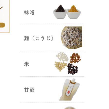
ままキープ！酸化防止と長期保存
を可能にしました！
山形さくらんぼ甘酒ゼリー発売
（2025年06月13日）
山形のさくらんぼをペーストにし
て、当店の生甘酒と合わせフレッ
シュな酸味の効いた
さくらんぼ甘
酒ジュレ（ゼリー）
が出来まし
た。
おたまやジャン 辛味噌発売！
（2025年05月07日）