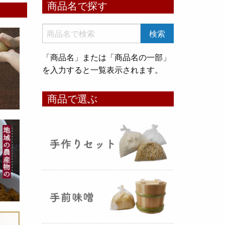
商品名で探す
いめ甘酒 30g』と『オートミー
ル甘酒 30g』
のスティックタイ
プをリリース致しました。何処へ
でも持ち運びが出来て、非常に便
「商品名」または「商品名の一部」
利です！
を入力すると一覧表示されます。
コメ貯蔵 アルミ袋完成致しまし
商品で選ぶ
た！
（2025年08月12日）
3重チャック・エア抜きバルブ付
きの
お米5kg貯蔵用アルミ袋
が完
成しました！完全オリジナルで特
別な仕様でお米の美味しさをその