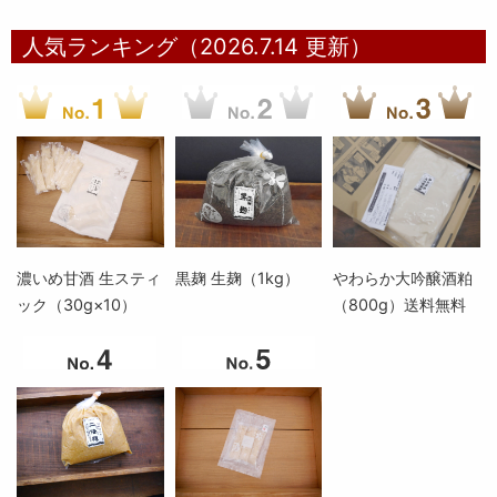
人気ランキング（2026.7.14 更新）
濃いめ甘酒 生スティ
黒麹 生麹（1kg）
やわらか大吟醸酒粕
ック（30g×10）
（800g）送料無料