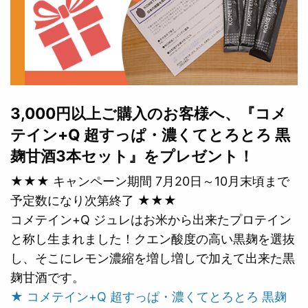
3,000円以上ご購入のお客様へ、『コメ
テイン+Q 超すっぱ・濃くてとろとろ 黒
麹甘酒3本セット』をプレゼント！
★★★ キャンペーン期間 7月20日～10月末頃まで
予定数になり次第終了 ★★★
コメテイン+Q ジュレはお米から出来たプロテイン
と称し生まれました！クエン酸度の高い黒麹を選抜
し、そこにレモン濃縮を増し増しで加えて出来た黒
麹甘酒です。
★ コメテイン+Q 超すっぱ・濃くてとろとろ 黒麹