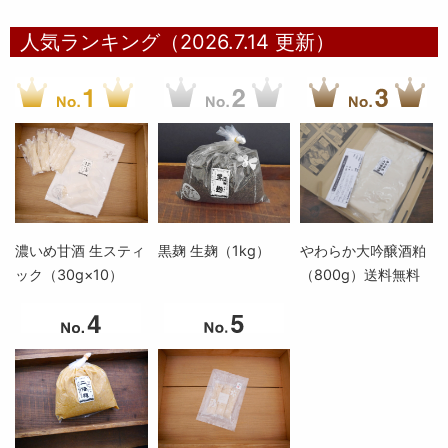
人気ランキング（2026.7.14 更新）
濃いめ甘酒 生スティ
黒麹 生麹（1kg）
やわらか大吟醸酒粕
ック（30g×10）
（800g）送料無料