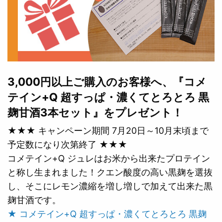
3,000円以上ご購入のお客様へ、『コメ
テイン+Q 超すっぱ・濃くてとろとろ 黒
麹甘酒3本セット』をプレゼント！
★★★ キャンペーン期間 7月20日～10月末頃まで
予定数になり次第終了 ★★★
コメテイン+Q ジュレはお米から出来たプロテイン
と称し生まれました！クエン酸度の高い黒麹を選抜
し、そこにレモン濃縮を増し増しで加えて出来た黒
麹甘酒です。
★ コメテイン+Q 超すっぱ・濃くてとろとろ 黒麹