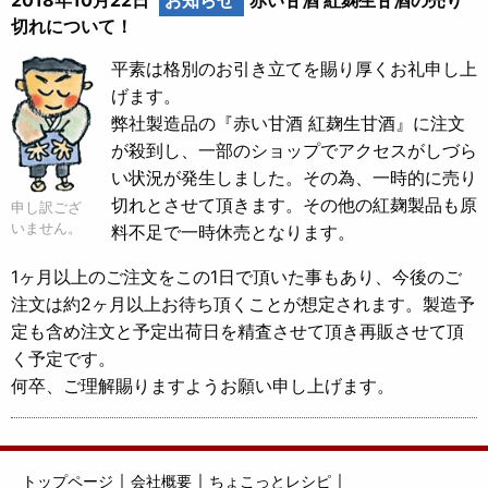
切れについて！
平素は格別のお引き立てを賜り厚くお礼申し上
げます。
弊社製造品の『赤い甘酒 紅麹生甘酒』に注文
が殺到し、一部のショップでアクセスがしづら
い状況が発生しました。その為、一時的に売り
切れとさせて頂きます。その他の紅麹製品も原
申し訳ござ
いません。
料不足で一時休売となります。
1ヶ月以上のご注文をこの1日で頂いた事もあり、今後のご
注文は約2ヶ月以上お待ち頂くことが想定されます。製造予
定も含め注文と予定出荷日を精査させて頂き再販させて頂
く予定です。
何卒、ご理解賜りますようお願い申し上げます。
｜
｜
｜
トップページ
会社概要
ちょこっとレシピ