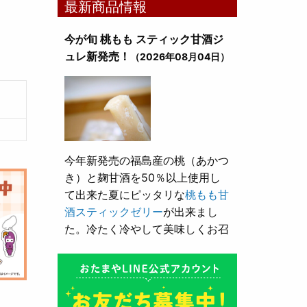
最新商品情報
今が旬 桃もも スティック甘酒ジ
ュレ新発売！
（2026年08月04日）
今年新発売の福島産の桃（あかつ
き）と麹甘酒を50％以上使用し
て出来た夏にピッタリな
桃もも甘
酒スティックゼリー
が出来まし
た。冷たく冷やして美味しくお召
し上がり頂けます。
とろり漬け込み用酒粕が新発売！
（2026年05月10日）