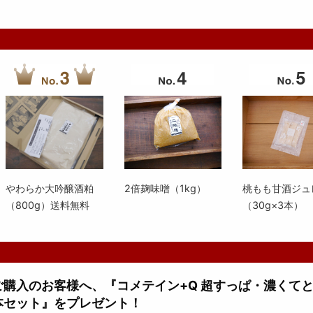
やわらか大吟醸酒粕
2倍麹味噌（1kg）
桃もも甘酒ジュ
（800g）送料無料
（30g×3本）
上ご購入のお客様へ、『コメテイン+Q 超すっぱ・濃くて
本セット』をプレゼント！