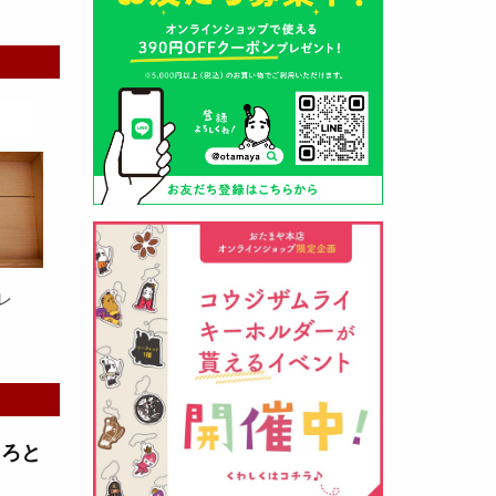
山形酒蔵の今期新粕を低温でじっ
くりと熟成させて、
とろり漬け込
み用酒粕
が出来ました！甘みとう
まみをしっかりと引き出して出来
ました。野菜、お魚、お肉等の漬
け込みにどうぞ・・・
レ
クロ黒麹甘酒 スティック新発売
（2026年03月08日）
とろと