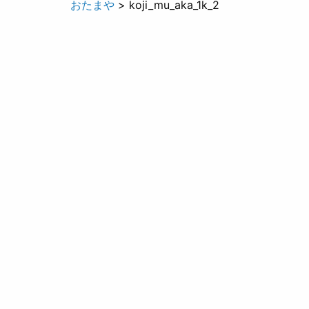
おたまや
> koji_mu_aka_1k_2