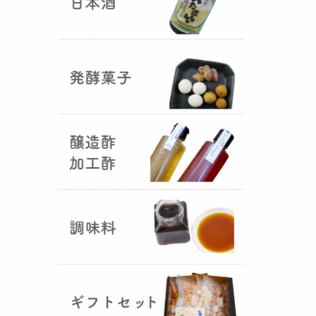
国産（熊本産）の大麦に白麹菌を
つけて丁寧に培養して『
大麦白
麹
』が完成しました！大麦麹から
の旨みと、白麹から生成される天
然のクエン酸（酸味）が良き製品
を創出してくれることです。塩麹
作りや米麹や大麦麹とブレンドし
ての味噌作りなど、次の食のステ
ージに・・・
R6年 クロ黒麹が出来ました
♪
（2025年01月15日）