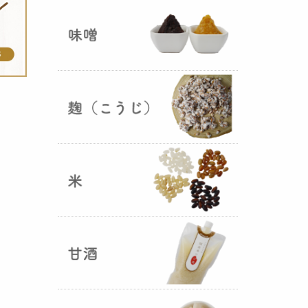
ままキープ！酸化防止と長期保存
を可能にしました！
山形さくらんぼ甘酒ゼリー発売
（2025年06月13日）
山形のさくらんぼをペーストにし
て、当店の生甘酒と合わせフレッ
シュな酸味の効いた
さくらんぼ甘
酒ジュレ（ゼリー）
が出来まし
た。
おたまやジャン 辛味噌発売！
（2025年05月07日）