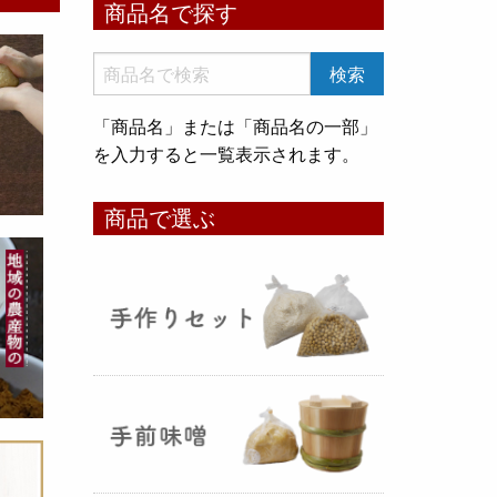
商品名で探す
いめ甘酒 30g』と『オートミー
ル甘酒 30g』
のスティックタイ
プをリリース致しました。何処へ
でも持ち運びが出来て、非常に便
「商品名」または「商品名の一部」
利です！
を入力すると一覧表示されます。
コメ貯蔵 アルミ袋完成致しまし
商品で選ぶ
た！
（2025年08月12日）
3重チャック・エア抜きバルブ付
きの
お米5kg貯蔵用アルミ袋
が完
成しました！完全オリジナルで特
別な仕様でお米の美味しさをその