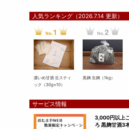
人気ランキング（2026.7.14 更新）
濃いめ甘酒 生スティ
黒麹 生麹（1kg）
ック（30g×10）
サービス情報
3,000円以
ろ 黒麹甘酒3