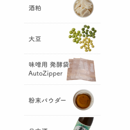
5つの素材だけで出来た辛味
噌・・・その名も『
おたまやジャ
ン
』が登場しました！そのままで
も、薬味や調味料を足しても利用
できます。
大麦白麹の新発売！
（2025年02月
25日）