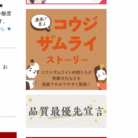
★
ン酸度
黒麹の天然クエン酸で運動の為に
す。
最大の機能を発揮出来るよう開発
ら ★
しました。少しゆるく仕上がりま
したので初回ロット
8,000本程度
を訳あり価格
で提供します。品質
や栄養価には問題ありませんので
お早めにどうぞ・・・
、お
甘酒 生スティック新発売！
（2025年11月11日）
おたまやでは、甘酒の集大成
『濃