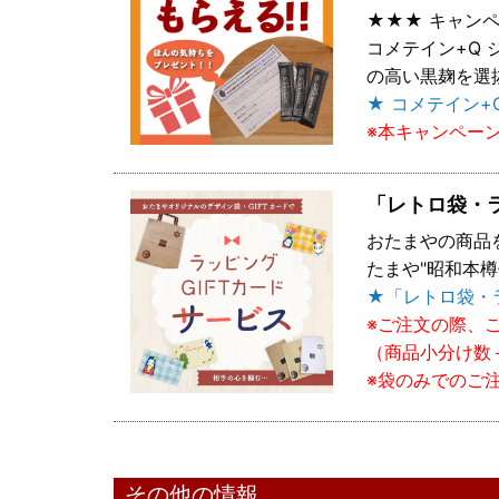
★★★ キャンペ
コメテイン+Q
の高い黒麹を選
★ コメテイン+
※本キャンペー
「レトロ袋・
おたまやの商品
たまや"昭和本
★「レトロ袋・
※ご注文の際、
（商品小分け数
※袋のみでのご
その他の情報