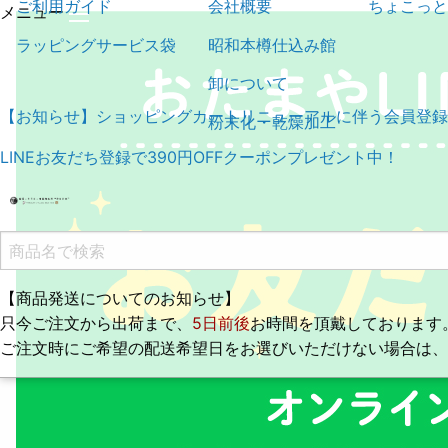
ご利用ガイド
会社概要
ちょこっと
メニュー
ラッピングサービス袋
昭和本樽仕込み館
卸について
【お知らせ】ショッピングカートリニューアルに伴う会員登録
粉末化・乾燥加工
LINEお友だち登録で390円OFFクーポンプレゼント中！
【商品発送についてのお知らせ】
只今ご注文から出荷まで、
5日前後
お時間を頂戴しております
ご注文時にご希望の配送希望日をお選びいただけない場合は、