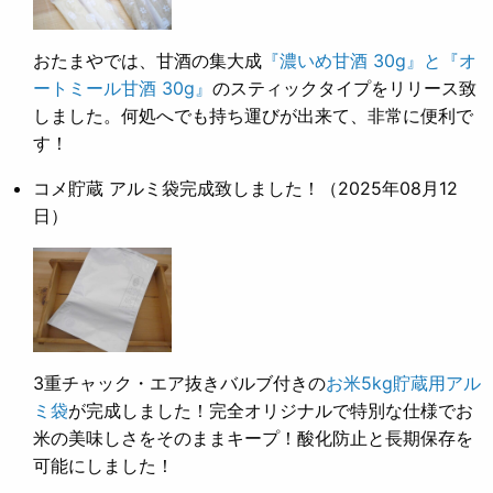
おたまやでは、甘酒の集大成
『濃いめ甘酒 30g』と『オ
ートミール甘酒 30g』
のスティックタイプをリリース致
しました。何処へでも持ち運びが出来て、非常に便利で
す！
コメ貯蔵 アルミ袋完成致しました！
（2025年08月12
日）
3重チャック・エア抜きバルブ付きの
お米5kg貯蔵用アル
ミ袋
が完成しました！完全オリジナルで特別な仕様でお
米の美味しさをそのままキープ！酸化防止と長期保存を
可能にしました！