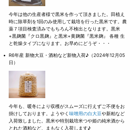
今年は他の生産者様で黒米を作って頂きました。田植え
時に除草剤を1回のみ使用して栽培を行った黒米です。農
薬７項目検査済みでもちろん不検出となります。黒米
+黒麹菌『クロ黒麹』と黒米+黄麹菌『黒米麹』 各種 生
と乾燥タイプになります。お早めにどうぞ・・・
R6年産 新物大豆・酒粕など新物入荷♪
（2024年12月05
日）
今年も、暖冬により収穫がスムーズに行えずご不便をお
掛けしております。ようやく
味噌用の白大豆
や新粕など
入荷致しました。黒米や特別栽培米つや姫の純米酒から
とれた酒粕など、まもなく入荷します♪