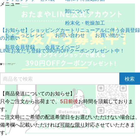
メニュー
卸について
粉末化・乾燥加工
【お知らせ】ショッピングカートリニューアルに伴う会員登録
ちょこっとレシピ
お問い合わせ
お買い物かご
のお願い
新規会員登録
会員マイページ
LINEお友だち登録で390円OFFクーポンプレゼント中！
【商品発送についてのお知らせ】
只今ご注文から出荷まで、
5日前後
お時間を頂戴しておりま
す。
ご注文時にご希望の配送希望日をお選びいただけない場合は、
備考欄へ記載いただければ
可能な限り
対応させていただきま
す。