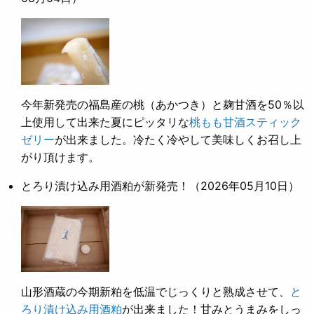
今年新発売の福島産の桃（あかつき）と麹甘酒を50％以
上使用して出来た夏にピッタリな
桃もも甘酒スティック
ゼリー
が出来ました。冷たく冷やして美味しくお召し上
がり頂けます。
とろり漬け込み用酒粕が新発売！
（2026年05月10日）
山形酒蔵の今期新粕を低温でじっくりと熟成させて、
と
ろり漬け込み用酒粕
が出来ました！甘みとうまみをしっ