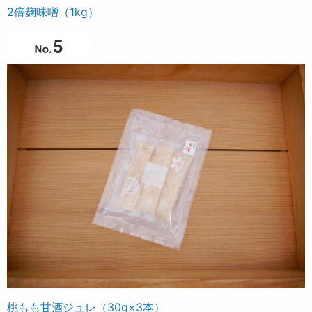
2倍麹味噌（1kg）
桃もも甘酒ジュレ（30g×3本）