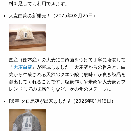
料を足しても利用できます。
大麦白麹の新発売！
（2025年02月25日）
国産（熊本産）の大麦に白麹菌をつけて丁寧に培養して
『
大麦白麹
』が完成しました！大麦麹からの旨みと、白
麹から生成される天然のクエン酸（酸味）が良き製品を
創出してくれることです。塩麹作りや米麹や大麦麹とブ
レンドしての味噌作りなど、次の食のステージに・・・
R6年 クロ黒麹が出来ました♪
（2025年01月15日）