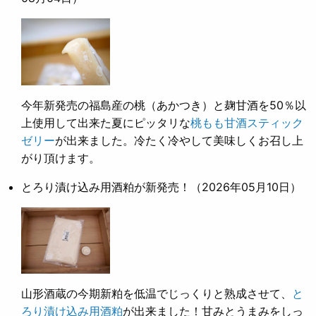
今年新発売の福島産の桃（あかつき）と麹甘酒を50％以
上使用して出来た夏にピッタリな
桃もも甘酒スティック
ゼリー
が出来ました。冷たく冷やして美味しくお召し上
がり頂けます。
とろり漬け込み用酒粕が新発売！
（2026年05月10日）
山形酒蔵の今期新粕を低温でじっくりと熟成させて、
と
ろり漬け込み用酒粕
が出来ました！甘みとうまみをしっ