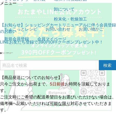
メニュー
卸について
粉末化・乾燥加工
【お知らせ】ショッピングカートリニューアルに伴う会員登録
ちょこっとレシピ
お問い合わせ
お買い物かご
のお願い
新規会員登録
会員マイページ
LINEお友だち登録で390円OFFクーポンプレゼント中！
【商品発送についてのお知らせ】
只今ご注文から出荷まで、
5日前後
お時間を頂戴しておりま
す。
ご注文時にご希望の配送希望日をお選びいただけない場合は、
備考欄へ記載いただければ
可能な限り
対応させていただきま
す。