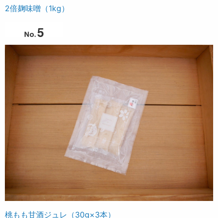
2倍麹味噌（1kg）
桃もも甘酒ジュレ（30g×3本）