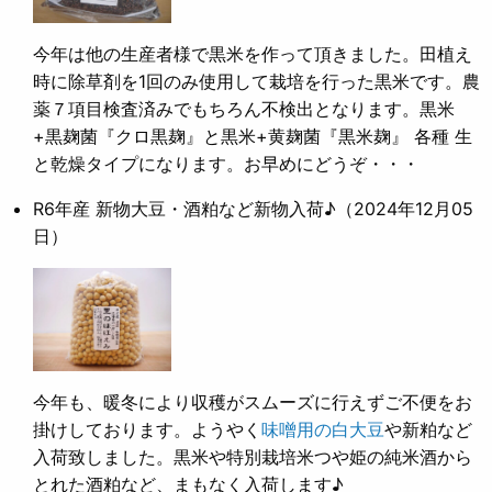
今年は他の生産者様で黒米を作って頂きました。田植え
時に除草剤を1回のみ使用して栽培を行った黒米です。農
薬７項目検査済みでもちろん不検出となります。黒米
+黒麹菌『クロ黒麹』と黒米+黄麹菌『黒米麹』 各種 生
と乾燥タイプになります。お早めにどうぞ・・・
R6年産 新物大豆・酒粕など新物入荷♪
（2024年12月05
日）
今年も、暖冬により収穫がスムーズに行えずご不便をお
掛けしております。ようやく
味噌用の白大豆
や新粕など
入荷致しました。黒米や特別栽培米つや姫の純米酒から
とれた酒粕など、まもなく入荷します♪