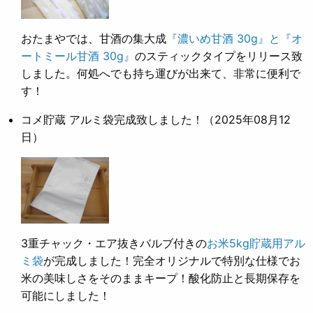
おたまやでは、甘酒の集大成
『濃いめ甘酒 30g』と『オ
ートミール甘酒 30g』
のスティックタイプをリリース致
しました。何処へでも持ち運びが出来て、非常に便利で
す！
コメ貯蔵 アルミ袋完成致しました！
（2025年08月12
日）
3重チャック・エア抜きバルブ付きの
お米5kg貯蔵用アル
ミ袋
が完成しました！完全オリジナルで特別な仕様でお
米の美味しさをそのままキープ！酸化防止と長期保存を
可能にしました！