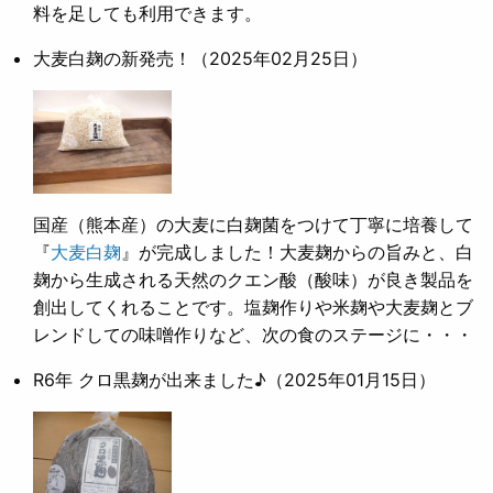
料を足しても利用できます。
大麦白麹の新発売！
（2025年02月25日）
国産（熊本産）の大麦に白麹菌をつけて丁寧に培養して
『
大麦白麹
』が完成しました！大麦麹からの旨みと、白
麹から生成される天然のクエン酸（酸味）が良き製品を
創出してくれることです。塩麹作りや米麹や大麦麹とブ
レンドしての味噌作りなど、次の食のステージに・・・
R6年 クロ黒麹が出来ました♪
（2025年01月15日）