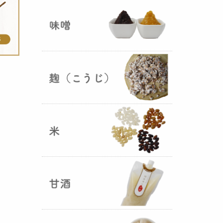
ままキープ！酸化防止と長期保存
を可能にしました！
山形さくらんぼ甘酒ゼリー発売
（2025年06月13日）
山形のさくらんぼをペーストにし
て、当店の生甘酒と合わせフレッ
シュな酸味の効いた
さくらんぼ甘
酒ジュレ（ゼリー）
が出来まし
た。
おたまやジャン 辛味噌発売！
（2025年05月07日）