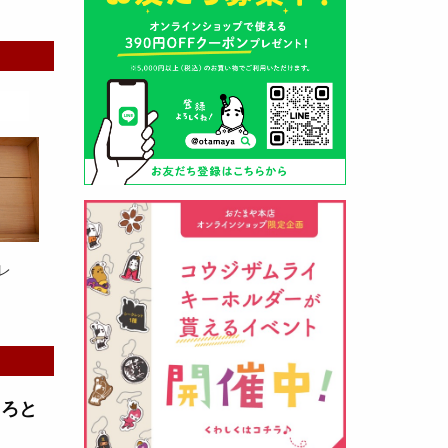
山形酒蔵の今期新粕を低温でじっ
くりと熟成させて、
とろり漬け込
み用酒粕
が出来ました！甘みとう
まみをしっかりと引き出して出来
ました。野菜、お魚、お肉等の漬
け込みにどうぞ・・・
レ
クロ黒麹甘酒 スティック新発売
（2026年03月08日）
とろと