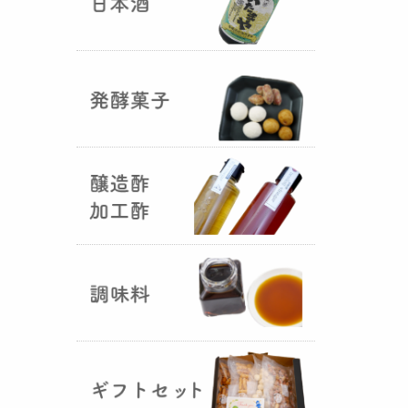
国産（熊本産）の大麦に白麹菌を
つけて丁寧に培養して『
大麦白
麹
』が完成しました！大麦麹から
の旨みと、白麹から生成される天
然のクエン酸（酸味）が良き製品
を創出してくれることです。塩麹
作りや米麹や大麦麹とブレンドし
ての味噌作りなど、次の食のステ
ージに・・・
R6年 クロ黒麹が出来ました
♪
（2025年01月15日）