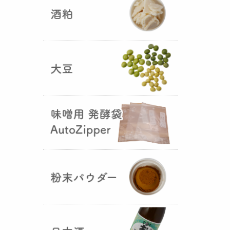
5つの素材だけで出来た辛味
噌・・・その名も『
おたまやジャ
ン
』が登場しました！そのままで
も、薬味や調味料を足しても利用
できます。
大麦白麹の新発売！
（2025年02月
25日）