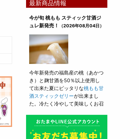
最新商品情報
今が旬 桃もも スティック甘酒ジ
ュレ新発売！
（2026年08月04日）
今年新発売の福島産の桃（あかつ
き）と麹甘酒を50％以上使用し
て出来た夏にピッタリな
桃もも甘
酒スティックゼリー
が出来まし
た。冷たく冷やして美味しくお召
し上がり頂けます。
とろり漬け込み用酒粕が新発売！
（2026年05月10日）