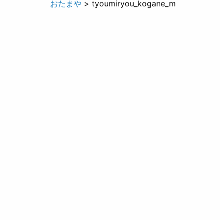
おたまや
> tyoumiryou_kogane_m