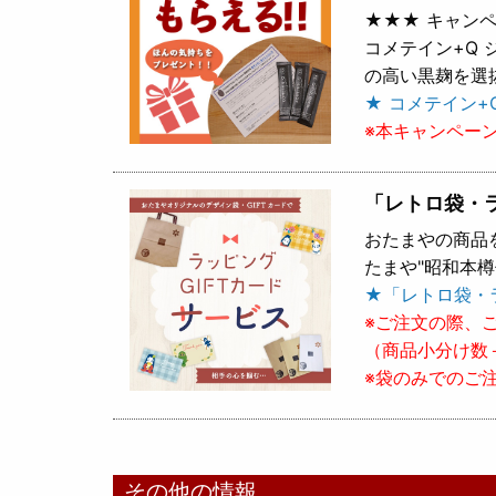
★★★ キャンペ
コメテイン+Q
の高い黒麹を選
★ コメテイン+
※本キャンペー
「レトロ袋・
おたまやの商品
たまや"昭和本
★「レトロ袋・
※ご注文の際、
（商品小分け数
※袋のみでのご
その他の情報