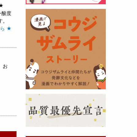
★
ン酸度
黒麹の天然クエン酸で運動の為に
す。
最大の機能を発揮出来るよう開発
ら ★
しました。少しゆるく仕上がりま
したので初回ロット
8,000本程度
を訳あり価格
で提供します。品質
や栄養価には問題ありませんので
お早めにどうぞ・・・
、お
甘酒 生スティック新発売！
（2025年11月11日）
おたまやでは、甘酒の集大成
『濃