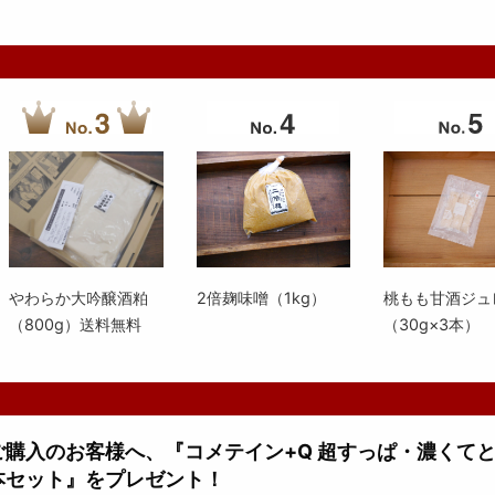
やわらか大吟醸酒粕
2倍麹味噌（1kg）
桃もも甘酒ジュ
（800g）送料無料
（30g×3本）
上ご購入のお客様へ、『コメテイン+Q 超すっぱ・濃くて
本セット』をプレゼント！