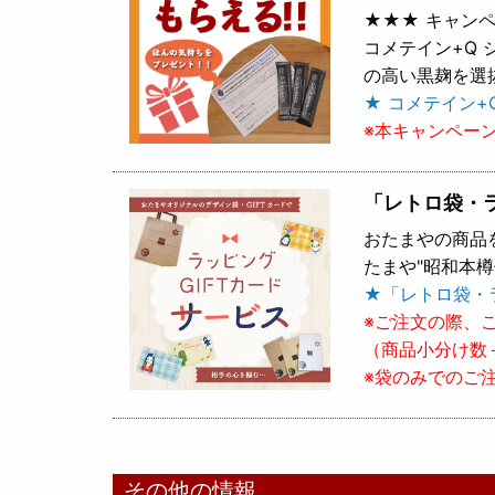
★★★ キャンペ
コメテイン+Q
の高い黒麹を選
★ コメテイン+
※本キャンペー
「レトロ袋・
おたまやの商品
たまや"昭和本
★「レトロ袋・
※ご注文の際、
（商品小分け数
※袋のみでのご
その他の情報