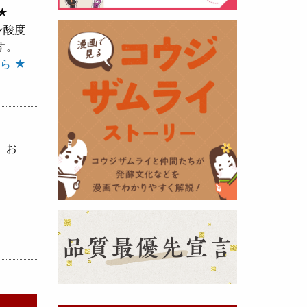
★
ン酸度
黒麹の天然クエン酸で運動の為に
す。
最大の機能を発揮出来るよう開発
ら ★
しました。少しゆるく仕上がりま
したので初回ロット
8,000本程度
を訳あり価格
で提供します。品質
や栄養価には問題ありませんので
お早めにどうぞ・・・
、お
甘酒 生スティック新発売！
（2025年11月11日）
おたまやでは、甘酒の集大成
『濃