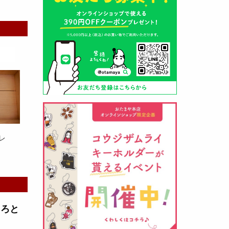
山形酒蔵の今期新粕を低温でじっ
くりと熟成させて、
とろり漬け込
み用酒粕
が出来ました！甘みとう
まみをしっかりと引き出して出来
ました。野菜、お魚、お肉等の漬
け込みにどうぞ・・・
レ
クロ黒麹甘酒 スティック新発売
（2026年03月08日）
とろと