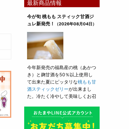
最新商品情報
今が旬 桃もも スティック甘酒ジ
ュレ新発売！
（2026年08月04日）
今年新発売の福島産の桃（あかつ
き）と麹甘酒を50％以上使用し
て出来た夏にピッタリな
桃もも甘
酒スティックゼリー
が出来まし
た。冷たく冷やして美味しくお召
し上がり頂けます。
とろり漬け込み用酒粕が新発売！
（2026年05月10日）