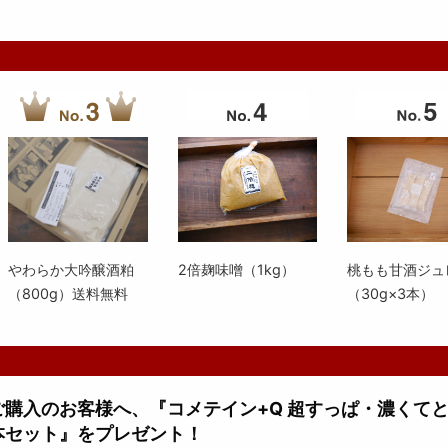
やわらか大吟醸酒粕
2倍麹味噌（1kg）
桃もも甘酒ジュ
（800g）送料無料
（30g×3本）
上ご購入のお客様へ、『コメテイン+Q 超すっぱ・濃くて
本セット』をプレゼント！