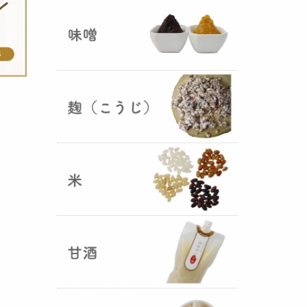
ままキープ！酸化防止と長期保存
を可能にしました！
山形さくらんぼ甘酒ゼリー発売
（2025年06月13日）
山形のさくらんぼをペーストにし
て、当店の生甘酒と合わせフレッ
シュな酸味の効いた
さくらんぼ甘
酒ジュレ（ゼリー）
が出来まし
た。
おたまやジャン 辛味噌発売！
（2025年05月07日）