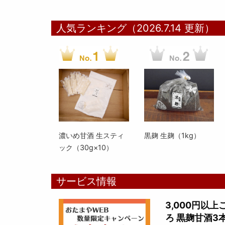
人気ランキング（2026.7.14 更新）
濃いめ甘酒 生スティ
黒麹 生麹（1kg）
ック（30g×10）
サービス情報
3,000円以
ろ 黒麹甘酒3