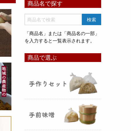
商品名で探す
いめ甘酒 30g』と『オートミー
ル甘酒 30g』
のスティックタイ
プをリリース致しました。何処へ
でも持ち運びが出来て、非常に便
「商品名」または「商品名の一部」
利です！
を入力すると一覧表示されます。
コメ貯蔵 アルミ袋完成致しまし
商品で選ぶ
た！
（2025年08月12日）
3重チャック・エア抜きバルブ付
きの
お米5kg貯蔵用アルミ袋
が完
成しました！完全オリジナルで特
別な仕様でお米の美味しさをその