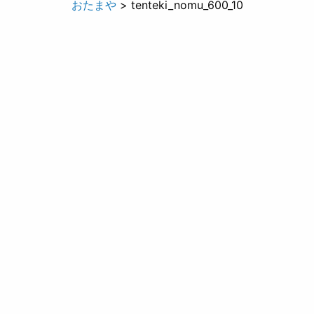
おたまや
> tenteki_nomu_600_10