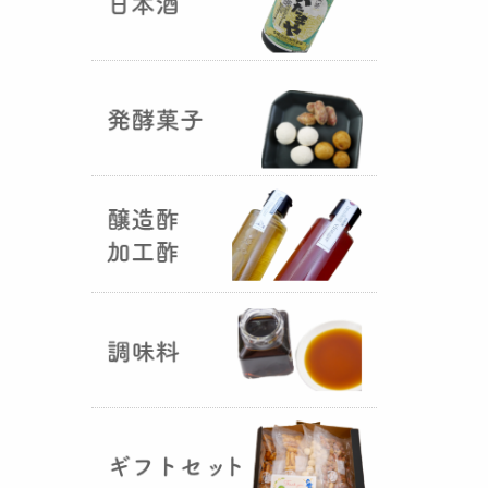
国産（熊本産）の大麦に白麹菌を
つけて丁寧に培養して『
大麦白
麹
』が完成しました！大麦麹から
の旨みと、白麹から生成される天
然のクエン酸（酸味）が良き製品
を創出してくれることです。塩麹
作りや米麹や大麦麹とブレンドし
ての味噌作りなど、次の食のステ
ージに・・・
R6年 クロ黒麹が出来ました
♪
（2025年01月15日）