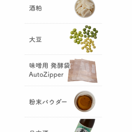
5つの素材だけで出来た辛味
噌・・・その名も『
おたまやジャ
ン
』が登場しました！そのままで
も、薬味や調味料を足しても利用
できます。
大麦白麹の新発売！
（2025年02月
25日）