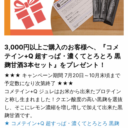
3,000円以上ご購入のお客様へ、『コメ
テイン+Q 超すっぱ・濃くてとろとろ 黒
麹甘酒3本セット』をプレゼント！
★★★ キャンペーン期間 7月20日～10月末頃まで
予定数になり次第終了 ★★★
コメテイン+Q ジュレはお米から出来たプロテイン
と称し生まれました！クエン酸度の高い黒麹を選抜
し、そこにレモン濃縮を増し増しで加えて出来た黒
麹甘酒です。
★ コメテイン+Q 超すっぱ・濃くてとろとろ 黒麹