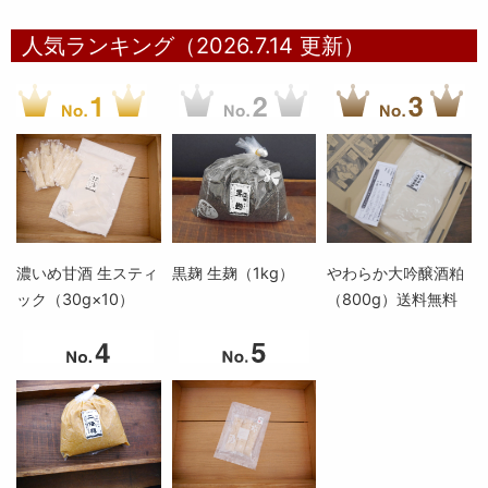
人気ランキング（2026.7.14 更新）
濃いめ甘酒 生スティ
黒麹 生麹（1kg）
やわらか大吟醸酒粕
ック（30g×10）
（800g）送料無料