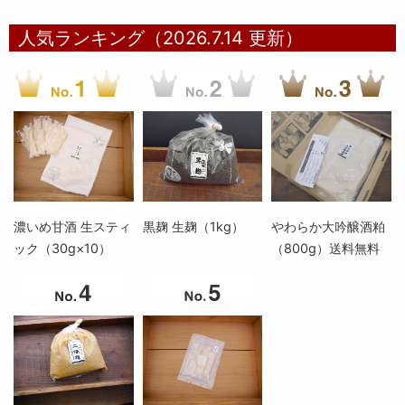
人気ランキング（2026.7.14 更新）
濃いめ甘酒 生スティ
黒麹 生麹（1kg）
やわらか大吟醸酒粕
ック（30g×10）
（800g）送料無料