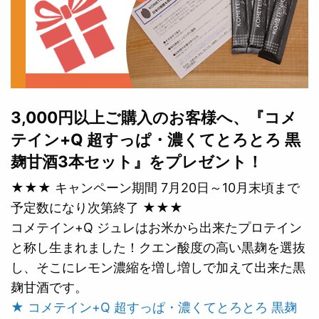
3,000円以上ご購入のお客様へ、『コメ
テイン+Q 超すっぱ・濃くてとろとろ 黒
麹甘酒3本セット』をプレゼント！
★★★ キャンペーン期間 7月20日～10月末頃まで
予定数になり次第終了 ★★★
コメテイン+Q ジュレはお米から出来たプロテイン
と称し生まれました！クエン酸度の高い黒麹を選抜
し、そこにレモン濃縮を増し増しで加えて出来た黒
麹甘酒です。
★ コメテイン+Q 超すっぱ・濃くてとろとろ 黒麹