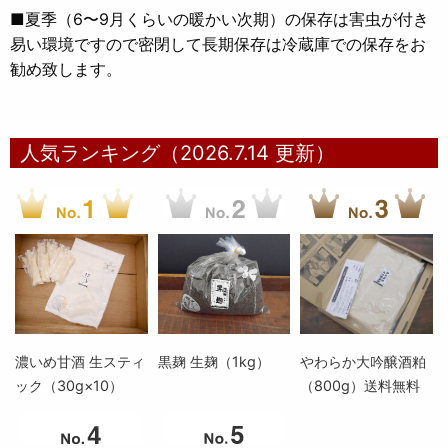
■夏季（6〜9月くらいの暖かい次期）の保存は害虫が付き
易い環境ですので密閉して長期保存は冷蔵庫での保存をお
勧め致します。
人気ランキング（2026.7.14 更新）
濃いめ甘酒 生スティ
黒麹 生麹（1kg）
やわらか大吟醸酒粕
ック（30g×10）
（800g）送料無料