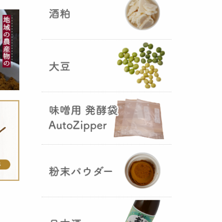
5つの素材だけで出来た辛味
噌・・・その名も『
おたまやジャ
ン
』が登場しました！そのままで
も、薬味や調味料を足しても利用
できます。
大麦白麹の新発売！
（2025年02月
25日）