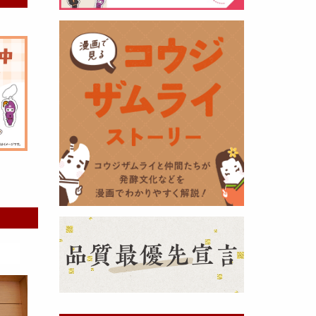
黒麹の天然クエン酸で運動の為に
最大の機能を発揮出来るよう開発
しました。少しゆるく仕上がりま
したので初回ロット
8,000本程度
を訳あり価格
で提供します。品質
や栄養価には問題ありませんので
お早めにどうぞ・・・
甘酒 生スティック新発売！
（2025年11月11日）
おたまやでは、甘酒の集大成
『濃