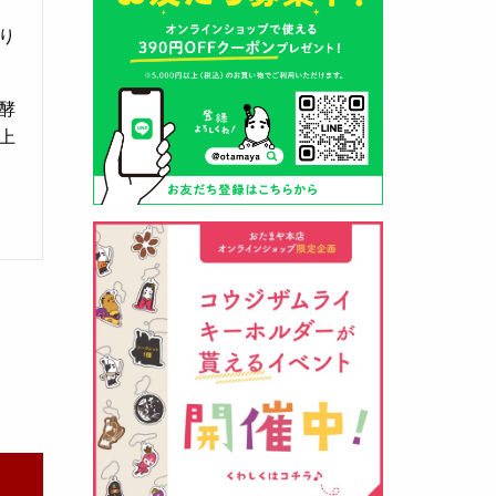
り
酵
上
山形酒蔵の今期新粕を低温でじっ
くりと熟成させて、
とろり漬け込
み用酒粕
が出来ました！甘みとう
まみをしっかりと引き出して出来
ました。野菜、お魚、お肉等の漬
け込みにどうぞ・・・
クロ黒麹甘酒 スティック新発売
（2026年03月08日）