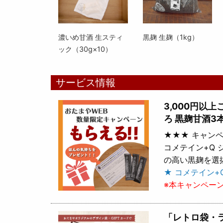
濃いめ甘酒 生スティ
黒麹 生麹（1kg）
ック（30g×10）
サービス情報
3,000円以
ろ 黒麹甘酒3
★★★ キャンペ
コメテイン+Q
の高い黒麹を選
★ コメテイン+
※本キャンペー
「レトロ袋・