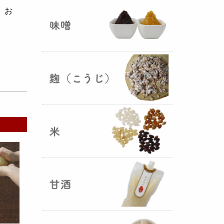
ままキープ！酸化防止と長期保存
、お
を可能にしました！
山形さくらんぼ甘酒ゼリー発売
（2025年06月13日）
山形のさくらんぼをペーストにし
て、当店の生甘酒と合わせフレッ
シュな酸味の効いた
さくらんぼ甘
酒ジュレ（ゼリー）
が出来まし
た。
おたまやジャン 辛味噌発売！
（2025年05月07日）