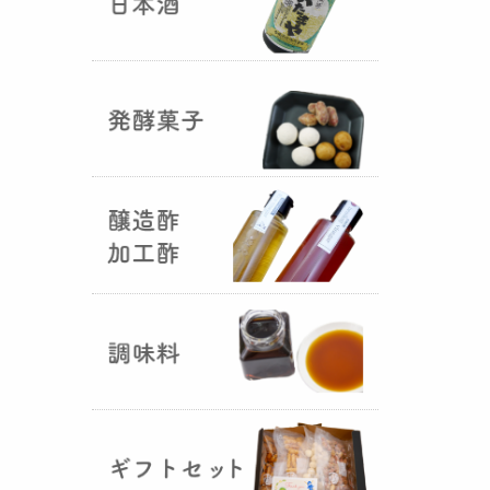
国産（熊本産）の大麦に白麹菌を
つけて丁寧に培養して『
大麦白
麹
』が完成しました！大麦麹から
の旨みと、白麹から生成される天
然のクエン酸（酸味）が良き製品
を創出してくれることです。塩麹
作りや米麹や大麦麹とブレンドし
ての味噌作りなど、次の食のステ
ージに・・・
R6年 クロ黒麹が出来ました
♪
（2025年01月15日）