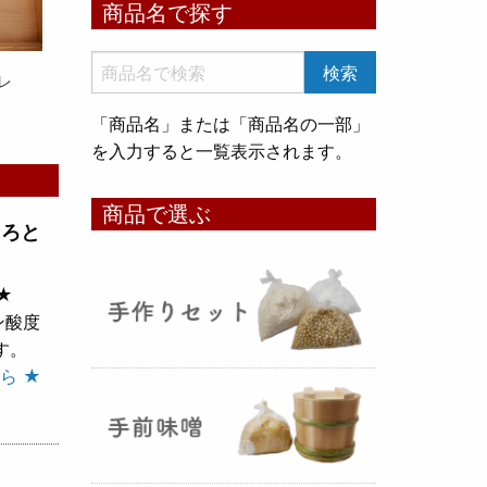
商品名で探す
いめ甘酒 30g』と『オートミー
ル甘酒 30g』
のスティックタイ
プをリリース致しました。何処へ
レ
でも持ち運びが出来て、非常に便
「商品名」または「商品名の一部」
利です！
を入力すると一覧表示されます。
コメ貯蔵 アルミ袋完成致しまし
商品で選ぶ
た！
（2025年08月12日）
とろと
★
ン酸度
す。
ら ★
3重チャック・エア抜きバルブ付
きの
お米5kg貯蔵用アルミ袋
が完
成しました！完全オリジナルで特
別な仕様でお米の美味しさをその