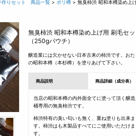
手作りセット 商品一覧
>
ポリ樽
> 無臭柿渋 昭和本樽染め上げ
無臭柿渋 昭和本樽染め上げ用 刷毛セッ
（250gパウチ）
醸造業には欠かせない日本古来の柿渋です。おた
の昭和本樽（本杉樽）を塗りあげて下さい。
商品説明
商品詳細（成分表）
当店の昭和本樽の内外面全てに塗って頂く醸造
桶専用の無臭柿渋です。
柿渋特有の臭い匂いも無く、重ね塗りも出来ま
す。柿渋はも木製品すべてにご使用いただけま
す。