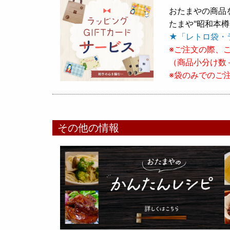
おたまやの商品
たまや"昭和本
★「レトロ袋・
※ご注文の際、
（商品小分け数
※袋のみでのご
その他の情報