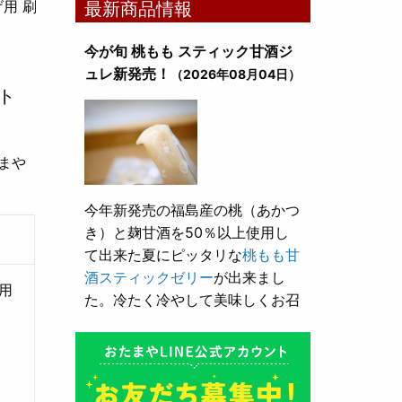
用 刷
最新商品情報
今が旬 桃もも スティック甘酒ジ
ュレ新発売！
（2026年08月04日）
ト
まや
今年新発売の福島産の桃（あかつ
き）と麹甘酒を50％以上使用し
て出来た夏にピッタリな
桃もも甘
酒スティックゼリー
が出来まし
用
た。冷たく冷やして美味しくお召
し上がり頂けます。
とろり漬け込み用酒粕が新発売！
（2026年05月10日）