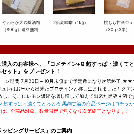
やわらか大吟醸酒粕
2倍麹味噌（1kg）
桃もも甘酒ジュ
（800g）送料無料
（30g×3本）
上ご購入のお客様へ、『コメテイン+Q 超すっぱ・濃くて
本セット』をプレゼント！
ーン期間 7月20日～10月末頃まで予定数になり次第終了 ★★
 ジュレはお米から出来たプロテインと称し生まれました！クエ
抜し、そこにレモン濃縮を増し増しで加えて出来た黒麹甘酒で
Q 超すっぱ・濃くてとろとろ 黒麹甘酒の商品ページはコチラか
ンは、全商品対象、数量限定で無くなり次第終了となります。
ラッピングサービス」のご案内