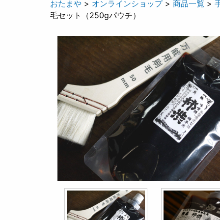
おたまや
>
オンラインショップ
>
商品一覧
>
毛セット（250gパウチ）