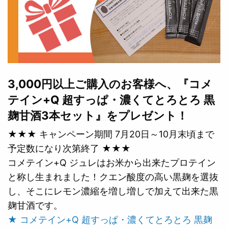
3,000円以上ご購入のお客様へ、『コメ
テイン+Q 超すっぱ・濃くてとろとろ 黒
麹甘酒3本セット』をプレゼント！
★★★ キャンペーン期間 7月20日～10月末頃まで
予定数になり次第終了 ★★★
コメテイン+Q ジュレはお米から出来たプロテイン
と称し生まれました！クエン酸度の高い黒麹を選抜
し、そこにレモン濃縮を増し増しで加えて出来た黒
麹甘酒です。
★ コメテイン+Q 超すっぱ・濃くてとろとろ 黒麹