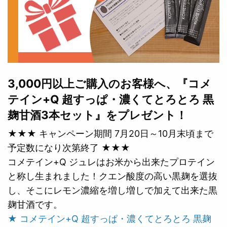
3,000円以上ご購入のお客様へ、『コメ
テイン+Q 超すっぱ・濃くてとろとろ 黒
麹甘酒3本セット』をプレゼント！
★★★ キャンペーン期間 7月20日～10月末頃まで
予定数になり次第終了 ★★★
コメテイン+Q ジュレはお米から出来たプロテイン
と称し生まれました！クエン酸度の高い黒麹を選抜
し、そこにレモン濃縮を増し増しで加えて出来た黒
麹甘酒です。
★ コメテイン+Q 超すっぱ・濃くてとろとろ 黒麹