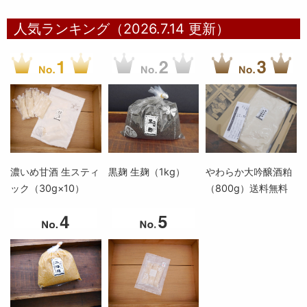
人気ランキング（2026.7.14 更新）
濃いめ甘酒 生スティ
黒麹 生麹（1kg）
やわらか大吟醸酒粕
ック（30g×10）
（800g）送料無料