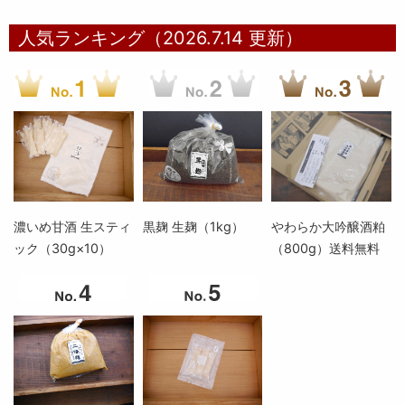
人気ランキング（2026.7.14 更新）
濃いめ甘酒 生スティ
黒麹 生麹（1kg）
やわらか大吟醸酒粕
ック（30g×10）
（800g）送料無料