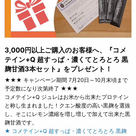
3,000円以上ご購入のお客様へ、『コメ
テイン+Q 超すっぱ・濃くてとろとろ 黒
麹甘酒3本セット』をプレゼント！
★★★ キャンペーン期間 7月20日～10月末頃まで
予定数になり次第終了 ★★★
コメテイン+Q ジュレはお米から出来たプロテイン
と称し生まれました！クエン酸度の高い黒麹を選抜
し、そこにレモン濃縮を増し増しで加えて出来た黒
麹甘酒です。
★ コメテイン+Q 超すっぱ・濃くてとろとろ 黒麹