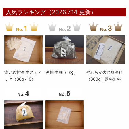
人気ランキング（2026.7.14 更新）
濃いめ甘酒 生スティ
黒麹 生麹（1kg）
やわらか大吟醸酒粕
ック（30g×10）
（800g）送料無料