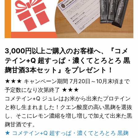
3,000円以上ご購入のお客様へ、『コメ
テイン+Q 超すっぱ・濃くてとろとろ 黒
麹甘酒3本セット』をプレゼント！
★★★ キャンペーン期間 7月20日～10月末頃まで
予定数になり次第終了 ★★★
コメテイン+Q ジュレはお米から出来たプロテイン
と称し生まれました！クエン酸度の高い黒麹を選抜
し、そこにレモン濃縮を増し増しで加えて出来た黒
麹甘酒です。
★ コメテイン+Q 超すっぱ・濃くてとろとろ 黒麹