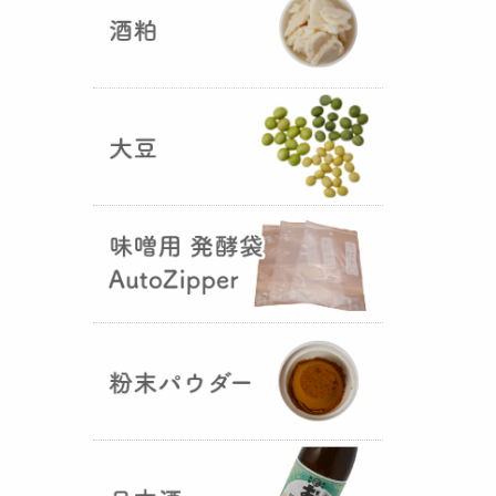
5つの素材だけで出来た辛味
噌・・・その名も『
おたまやジャ
ン
』が登場しました！そのままで
も、薬味や調味料を足しても利用
できます。
大麦白麹の新発売！
（2025年02月
25日）