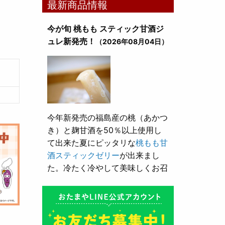
最新商品情報
今が旬 桃もも スティック甘酒ジ
ュレ新発売！
（2026年08月04日）
今年新発売の福島産の桃（あかつ
き）と麹甘酒を50％以上使用し
て出来た夏にピッタリな
桃もも甘
酒スティックゼリー
が出来まし
た。冷たく冷やして美味しくお召
し上がり頂けます。
とろり漬け込み用酒粕が新発売！
（2026年05月10日）