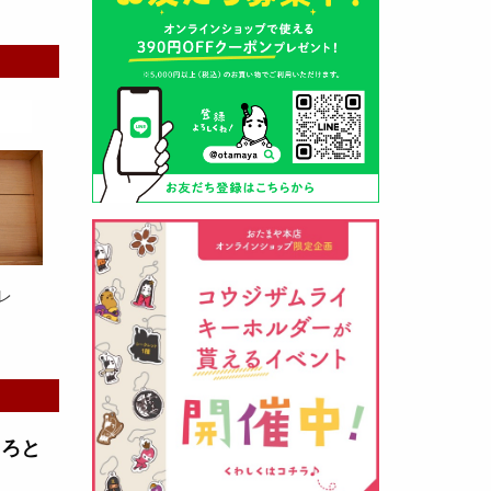
山形酒蔵の今期新粕を低温でじっ
くりと熟成させて、
とろり漬け込
み用酒粕
が出来ました！甘みとう
まみをしっかりと引き出して出来
ました。野菜、お魚、お肉等の漬
け込みにどうぞ・・・
レ
クロ黒麹甘酒 スティック新発売
（2026年03月08日）
とろと