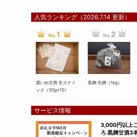
人気ランキング（2026.7.14 更新）
濃いめ甘酒 生スティ
黒麹 生麹（1kg）
ック（30g×10）
サービス情報
3,000円以
ろ 黒麹甘酒3