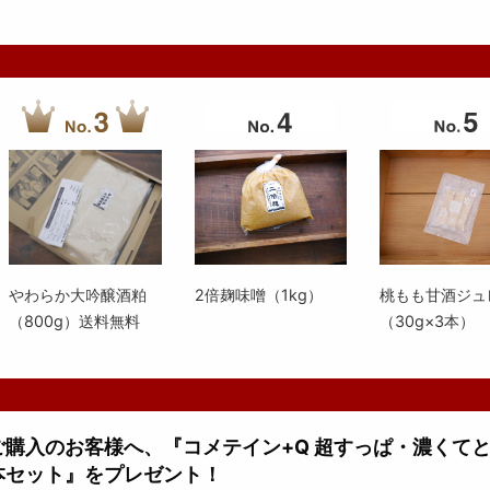
やわらか大吟醸酒粕
2倍麹味噌（1kg）
桃もも甘酒ジュ
（800g）送料無料
（30g×3本）
上ご購入のお客様へ、『コメテイン+Q 超すっぱ・濃くて
本セット』をプレゼント！