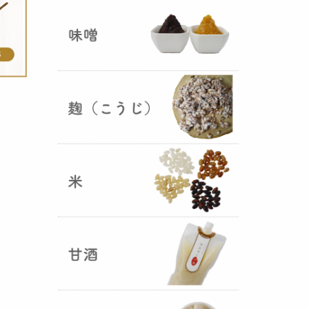
ままキープ！酸化防止と長期保存
を可能にしました！
山形さくらんぼ甘酒ゼリー発売
（2025年06月13日）
山形のさくらんぼをペーストにし
て、当店の生甘酒と合わせフレッ
シュな酸味の効いた
さくらんぼ甘
酒ジュレ（ゼリー）
が出来まし
た。
おたまやジャン 辛味噌発売！
（2025年05月07日）