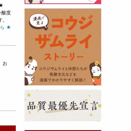
★
ン酸度
黒麹の天然クエン酸で運動の為に
す。
最大の機能を発揮出来るよう開発
ら ★
しました。少しゆるく仕上がりま
したので初回ロット
8,000本程度
を訳あり価格
で提供します。品質
や栄養価には問題ありませんので
お早めにどうぞ・・・
、お
甘酒 生スティック新発売！
（2025年11月11日）
おたまやでは、甘酒の集大成
『濃