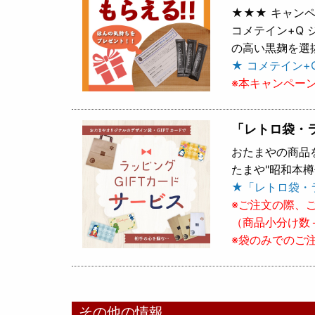
★★★ キャンペ
コメテイン+Q
の高い黒麹を選
★ コメテイン+
※本キャンペー
「レトロ袋・
おたまやの商品
たまや"昭和本
★「レトロ袋・
※ご注文の際、
（商品小分け数
※袋のみでのご
その他の情報