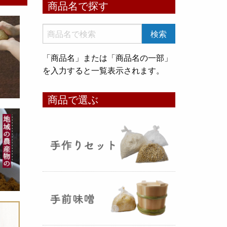
商品名で探す
いめ甘酒 30g』と『オートミー
ル甘酒 30g』
のスティックタイ
プをリリース致しました。何処へ
でも持ち運びが出来て、非常に便
「商品名」または「商品名の一部」
利です！
を入力すると一覧表示されます。
コメ貯蔵 アルミ袋完成致しまし
商品で選ぶ
た！
（2025年08月12日）
3重チャック・エア抜きバルブ付
きの
お米5kg貯蔵用アルミ袋
が完
成しました！完全オリジナルで特
別な仕様でお米の美味しさをその