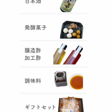
国産（熊本産）の大麦に白麹菌を
つけて丁寧に培養して『
大麦白
麹
』が完成しました！大麦麹から
の旨みと、白麹から生成される天
然のクエン酸（酸味）が良き製品
を創出してくれることです。塩麹
作りや米麹や大麦麹とブレンドし
ての味噌作りなど、次の食のステ
ージに・・・
R6年 クロ黒麹が出来ました
♪
（2025年01月15日）