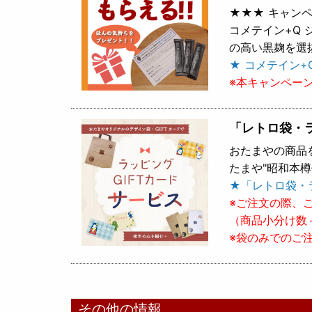
★★★ キャンペ
コメテイン+Q
の高い黒麹を選
★ コメテイン+
※本キャンペー
「レトロ袋・
おたまやの商品
たまや"昭和本
★「レトロ袋・
※ご注文の際、
（商品小分け数
※袋のみでのご
その他の情報