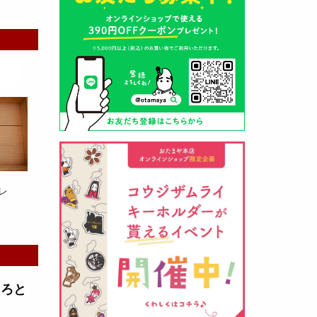
山形酒蔵の今期新粕を低温でじっ
くりと熟成させて、
とろり漬け込
み用酒粕
が出来ました！甘みとう
まみをしっかりと引き出して出来
ました。野菜、お魚、お肉等の漬
け込みにどうぞ・・・
レ
クロ黒麹甘酒 スティック新発売
（2026年03月08日）
とろと