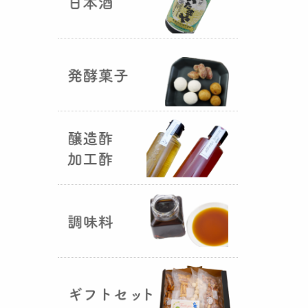
国産（熊本産）の大麦に白麹菌を
つけて丁寧に培養して『
大麦白
麹
』が完成しました！大麦麹から
の旨みと、白麹から生成される天
然のクエン酸（酸味）が良き製品
を創出してくれることです。塩麹
作りや米麹や大麦麹とブレンドし
ての味噌作りなど、次の食のステ
ージに・・・
R6年 クロ黒麹が出来ました
♪
（2025年01月15日）