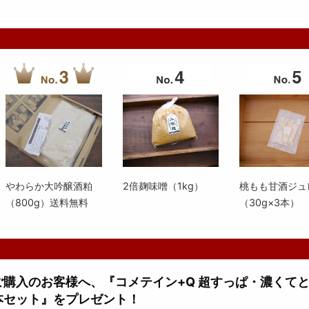
やわらか大吟醸酒粕
2倍麹味噌（1kg）
桃もも甘酒ジュ
（800g）送料無料
（30g×3本）
上ご購入のお客様へ、『コメテイン+Q 超すっぱ・濃くて
本セット』をプレゼント！