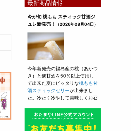
最新商品情報
今が旬 桃もも スティック甘酒ジ
ュレ新発売！
（2026年08月04日）
今年新発売の福島産の桃（あかつ
き）と麹甘酒を50％以上使用し
て出来た夏にピッタリな
桃もも甘
酒スティックゼリー
が出来まし
た。冷たく冷やして美味しくお召
し上がり頂けます。
とろり漬け込み用酒粕が新発売！
（2026年05月10日）