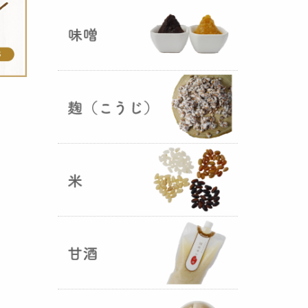
ままキープ！酸化防止と長期保存
を可能にしました！
山形さくらんぼ甘酒ゼリー発売
（2025年06月13日）
山形のさくらんぼをペーストにし
て、当店の生甘酒と合わせフレッ
シュな酸味の効いた
さくらんぼ甘
酒ジュレ（ゼリー）
が出来まし
た。
おたまやジャン 辛味噌発売！
（2025年05月07日）