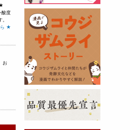
★
ン酸度
黒麹の天然クエン酸で運動の為に
す。
最大の機能を発揮出来るよう開発
ら ★
しました。少しゆるく仕上がりま
したので初回ロット
8,000本程度
を訳あり価格
で提供します。品質
や栄養価には問題ありませんので
お早めにどうぞ・・・
、お
甘酒 生スティック新発売！
（2025年11月11日）
おたまやでは、甘酒の集大成
『濃