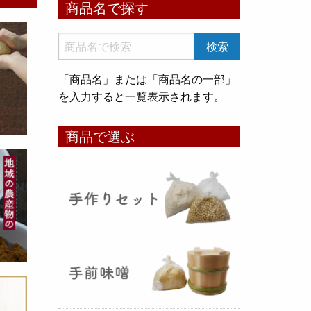
商品名で探す
いめ甘酒 30g』と『オートミー
ル甘酒 30g』
のスティックタイ
プをリリース致しました。何処へ
でも持ち運びが出来て、非常に便
「商品名」または「商品名の一部」
利です！
を入力すると一覧表示されます。
コメ貯蔵 アルミ袋完成致しまし
商品で選ぶ
た！
（2025年08月12日）
3重チャック・エア抜きバルブ付
きの
お米5kg貯蔵用アルミ袋
が完
成しました！完全オリジナルで特
別な仕様でお米の美味しさをその