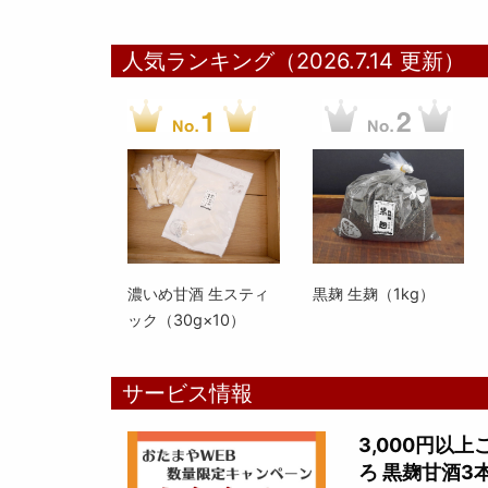
人気ランキング（2026.7.14 更新）
濃いめ甘酒 生スティ
黒麹 生麹（1kg）
ック（30g×10）
サービス情報
3,000円以
ろ 黒麹甘酒3