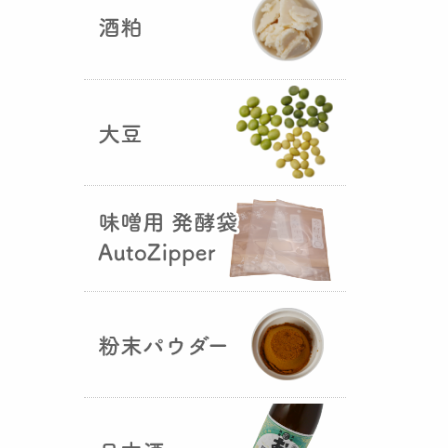
5つの素材だけで出来た辛味
噌・・・その名も『
おたまやジャ
ン
』が登場しました！そのままで
も、薬味や調味料を足しても利用
できます。
大麦白麹の新発売！
（2025年02月
25日）