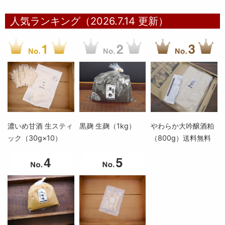
人気ランキング（2026.7.14 更新）
濃いめ甘酒 生スティ
黒麹 生麹（1kg）
やわらか大吟醸酒粕
ック（30g×10）
（800g）送料無料