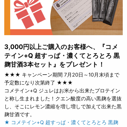
3,000円以上ご購入のお客様へ、『コメ
テイン+Q 超すっぱ・濃くてとろとろ 黒
麹甘酒3本セット』をプレゼント！
★★★ キャンペーン期間 7月20日～10月末頃まで
予定数になり次第終了 ★★★
コメテイン+Q ジュレはお米から出来たプロテイン
と称し生まれました！クエン酸度の高い黒麹を選抜
し、そこにレモン濃縮を増し増しで加えて出来た黒
麹甘酒です。
★ コメテイン+Q 超すっぱ・濃くてとろとろ 黒麹