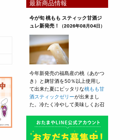
最新商品情報
今が旬 桃もも スティック甘酒ジ
ュレ新発売！
（2026年08月04日）
今年新発売の福島産の桃（あかつ
き）と麹甘酒を50％以上使用し
て出来た夏にピッタリな
桃もも甘
酒スティックゼリー
が出来まし
た。冷たく冷やして美味しくお召
し上がり頂けます。
とろり漬け込み用酒粕が新発売！
（2026年05月10日）