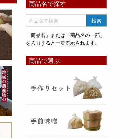
商品名で探す
いめ甘酒 30g』と『オートミー
ル甘酒 30g』
のスティックタイ
プをリリース致しました。何処へ
でも持ち運びが出来て、非常に便
「商品名」または「商品名の一部」
利です！
を入力すると一覧表示されます。
コメ貯蔵 アルミ袋完成致しまし
商品で選ぶ
た！
（2025年08月12日）
3重チャック・エア抜きバルブ付
きの
お米5kg貯蔵用アルミ袋
が完
成しました！完全オリジナルで特
別な仕様でお米の美味しさをその