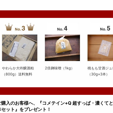
やわらか大吟醸酒粕
2倍麹味噌（1kg）
桃もも甘酒ジュ
（800g）送料無料
（30g×3本）
上ご購入のお客様へ、『コメテイン+Q 超すっぱ・濃くて
本セット』をプレゼント！