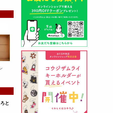
山形酒蔵の今期新粕を低温でじっ
くりと熟成させて、
とろり漬け込
み用酒粕
が出来ました！甘みとう
まみをしっかりと引き出して出来
ました。野菜、お魚、お肉等の漬
け込みにどうぞ・・・
レ
クロ黒麹甘酒 スティック新発売
（2026年03月08日）
とろと