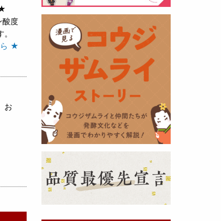
★
ン酸度
黒麹の天然クエン酸で運動の為に
す。
最大の機能を発揮出来るよう開発
ら ★
しました。少しゆるく仕上がりま
したので初回ロット
8,000本程度
を訳あり価格
で提供します。品質
や栄養価には問題ありませんので
お早めにどうぞ・・・
、お
甘酒 生スティック新発売！
（2025年11月11日）
おたまやでは、甘酒の集大成
『濃