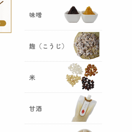
ままキープ！酸化防止と長期保存
を可能にしました！
山形さくらんぼ甘酒ゼリー発売
（2025年06月13日）
山形のさくらんぼをペーストにし
て、当店の生甘酒と合わせフレッ
シュな酸味の効いた
さくらんぼ甘
酒ジュレ（ゼリー）
が出来まし
た。
おたまやジャン 辛味噌発売！
（2025年05月07日）