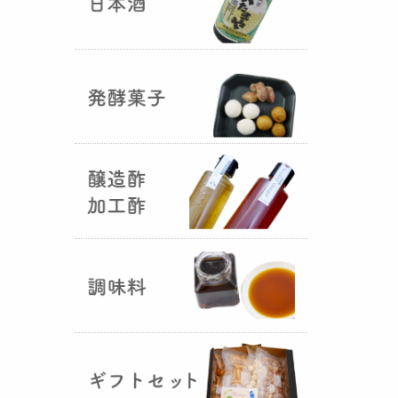
国産（熊本産）の大麦に白麹菌を
つけて丁寧に培養して『
大麦白
麹
』が完成しました！大麦麹から
の旨みと、白麹から生成される天
然のクエン酸（酸味）が良き製品
を創出してくれることです。塩麹
作りや米麹や大麦麹とブレンドし
ての味噌作りなど、次の食のステ
ージに・・・
R6年 クロ黒麹が出来ました
♪
（2025年01月15日）