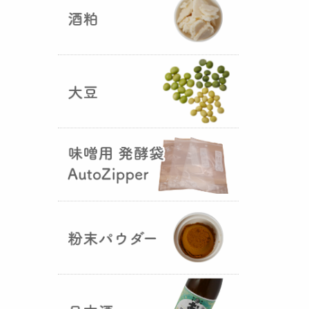
5つの素材だけで出来た辛味
噌・・・その名も『
おたまやジャ
ン
』が登場しました！そのままで
も、薬味や調味料を足しても利用
できます。
大麦白麹の新発売！
（2025年02月
25日）