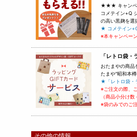
★★★ キャンペ
コメテイン+Q
の高い黒麹を選
★ コメテイン+
※本キャンペー
「レトロ袋・
おたまやの商品
たまや"昭和本
★「レトロ袋・
※ご注文の際、
（商品小分け数
※袋のみでのご
その他の情報