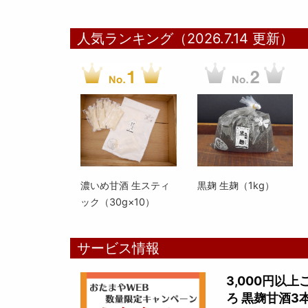
人気ランキング（2026.7.14 更新）
濃いめ甘酒 生スティ
黒麹 生麹（1kg）
ック（30g×10）
サービス情報
3,000円以
ろ 黒麹甘酒3