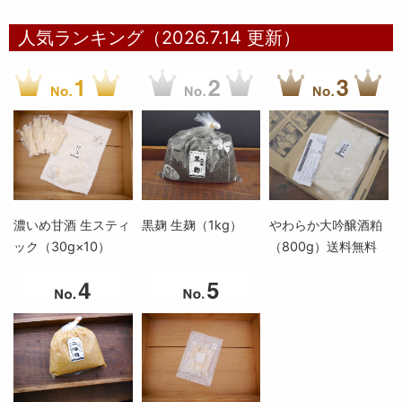
人気ランキング（2026.7.14 更新）
濃いめ甘酒 生スティ
黒麹 生麹（1kg）
やわらか大吟醸酒粕
ック（30g×10）
（800g）送料無料