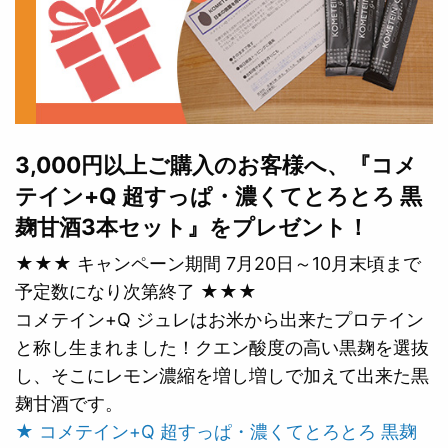
3,000円以上ご購入のお客様へ、『コメ
テイン+Q 超すっぱ・濃くてとろとろ 黒
麹甘酒3本セット』をプレゼント！
★★★ キャンペーン期間 7月20日～10月末頃まで
予定数になり次第終了 ★★★
コメテイン+Q ジュレはお米から出来たプロテイン
と称し生まれました！クエン酸度の高い黒麹を選抜
し、そこにレモン濃縮を増し増しで加えて出来た黒
麹甘酒です。
★ コメテイン+Q 超すっぱ・濃くてとろとろ 黒麹