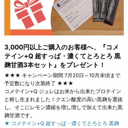
3,000円以上ご購入のお客様へ、『コメ
テイン+Q 超すっぱ・濃くてとろとろ 黒
麹甘酒3本セット』をプレゼント！
★★★ キャンペーン期間 7月20日～10月末頃まで
予定数になり次第終了 ★★★
コメテイン+Q ジュレはお米から出来たプロテイン
と称し生まれました！クエン酸度の高い黒麹を選抜
し、そこにレモン濃縮を増し増しで加えて出来た黒
麹甘酒です。
★ コメテイン+Q 超すっぱ・濃くてとろとろ 黒麹