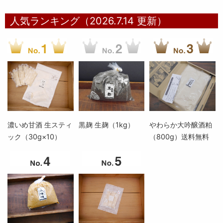
人気ランキング（2026.7.14 更新）
濃いめ甘酒 生スティ
黒麹 生麹（1kg）
やわらか大吟醸酒粕
ック（30g×10）
（800g）送料無料