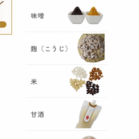
ままキープ！酸化防止と長期保存
を可能にしました！
山形さくらんぼ甘酒ゼリー発売
（2025年06月13日）
山形のさくらんぼをペーストにし
て、当店の生甘酒と合わせフレッ
シュな酸味の効いた
さくらんぼ甘
酒ジュレ（ゼリー）
が出来まし
た。
おたまやジャン 辛味噌発売！
（2025年05月07日）