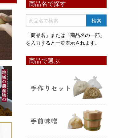
商品名で探す
いめ甘酒 30g』と『オートミー
ル甘酒 30g』
のスティックタイ
プをリリース致しました。何処へ
でも持ち運びが出来て、非常に便
「商品名」または「商品名の一部」
利です！
を入力すると一覧表示されます。
コメ貯蔵 アルミ袋完成致しまし
商品で選ぶ
た！
（2025年08月12日）
3重チャック・エア抜きバルブ付
きの
お米5kg貯蔵用アルミ袋
が完
成しました！完全オリジナルで特
別な仕様でお米の美味しさをその