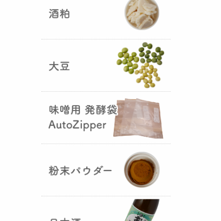
5つの素材だけで出来た辛味
噌・・・その名も『
おたまやジャ
ン
』が登場しました！そのままで
も、薬味や調味料を足しても利用
できます。
大麦白麹の新発売！
（2025年02月
25日）