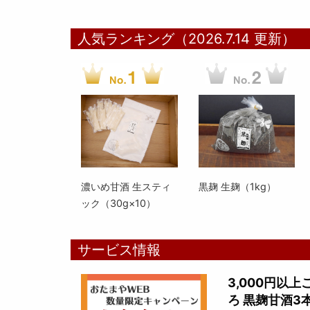
人気ランキング（2026.7.14 更新）
濃いめ甘酒 生スティ
黒麹 生麹（1kg）
ック（30g×10）
サービス情報
3,000円以
ろ 黒麹甘酒3