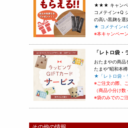
★★★ キャンペ
コメテイン+Q
の高い黒麹を選
★ コメテイン+
※本キャンペー
「レトロ袋・
おたまやの商品
たまや"昭和本
★「レトロ袋・
※ご注文の際、
（商品小分け数
※袋のみでのご
その他の情報