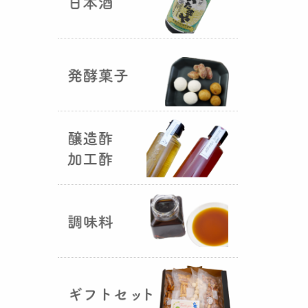
国産（熊本産）の大麦に白麹菌を
つけて丁寧に培養して『
大麦白
麹
』が完成しました！大麦麹から
の旨みと、白麹から生成される天
然のクエン酸（酸味）が良き製品
を創出してくれることです。塩麹
作りや米麹や大麦麹とブレンドし
ての味噌作りなど、次の食のステ
ージに・・・
R6年 クロ黒麹が出来ました
♪
（2025年01月15日）