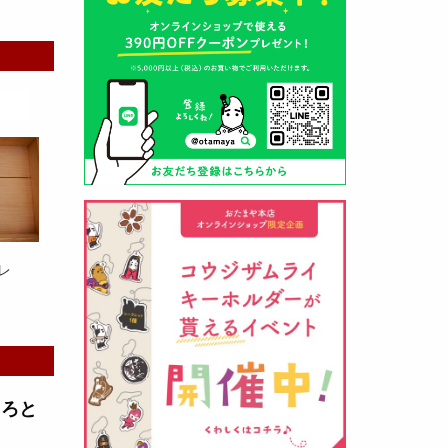
山形酒蔵の今期新粕を低温でじっ
くりと熟成させて、
とろり漬け込
み用酒粕
が出来ました！甘みとう
まみをしっかりと引き出して出来
ました。野菜、お魚、お肉等の漬
け込みにどうぞ・・・
レ
クロ黒麹甘酒 スティック新発売
（2026年03月08日）
とろと