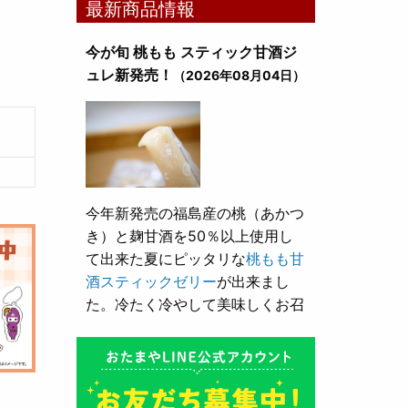
最新商品情報
今が旬 桃もも スティック甘酒ジ
ュレ新発売！
（2026年08月04日）
今年新発売の福島産の桃（あかつ
き）と麹甘酒を50％以上使用し
て出来た夏にピッタリな
桃もも甘
酒スティックゼリー
が出来まし
た。冷たく冷やして美味しくお召
し上がり頂けます。
とろり漬け込み用酒粕が新発売！
（2026年05月10日）