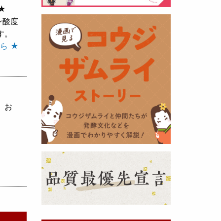
★
ン酸度
黒麹の天然クエン酸で運動の為に
す。
最大の機能を発揮出来るよう開発
ら ★
しました。少しゆるく仕上がりま
したので初回ロット
8,000本程度
を訳あり価格
で提供します。品質
や栄養価には問題ありませんので
お早めにどうぞ・・・
、お
甘酒 生スティック新発売！
（2025年11月11日）
おたまやでは、甘酒の集大成
『濃