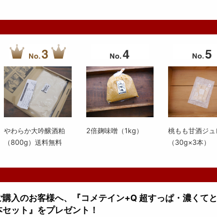
やわらか大吟醸酒粕
2倍麹味噌（1kg）
桃もも甘酒ジュ
（800g）送料無料
（30g×3本）
上ご購入のお客様へ、『コメテイン+Q 超すっぱ・濃くて
本セット』をプレゼント！