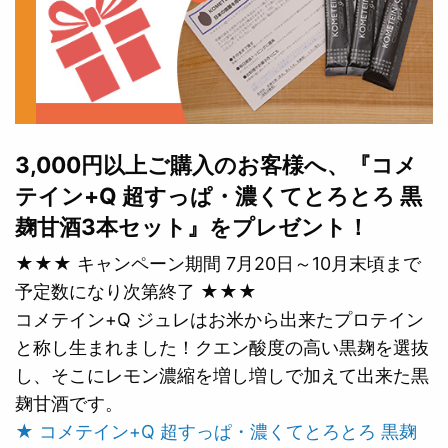
3,000円以上ご購入のお客様へ、『コメ
テイン+Q 超すっぱ・濃くてとろとろ 黒
麹甘酒3本セット』をプレゼント！
★★★ キャンペーン期間 7月20日～10月末頃まで
予定数になり次第終了 ★★★
コメテイン+Q ジュレはお米から出来たプロテイン
と称し生まれました！クエン酸度の高い黒麹を選抜
し、そこにレモン濃縮を増し増しで加えて出来た黒
麹甘酒です。
★ コメテイン+Q 超すっぱ・濃くてとろとろ 黒麹