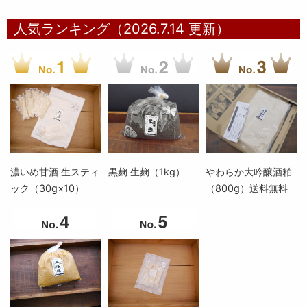
人気ランキング（2026.7.14 更新）
濃いめ甘酒 生スティ
黒麹 生麹（1kg）
やわらか大吟醸酒粕
ック（30g×10）
（800g）送料無料