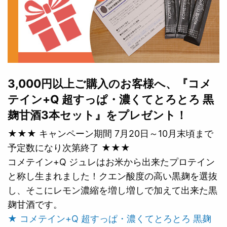
3,000円以上ご購入のお客様へ、『コメ
テイン+Q 超すっぱ・濃くてとろとろ 黒
麹甘酒3本セット』をプレゼント！
★★★ キャンペーン期間 7月20日～10月末頃まで
予定数になり次第終了 ★★★
コメテイン+Q ジュレはお米から出来たプロテイン
と称し生まれました！クエン酸度の高い黒麹を選抜
し、そこにレモン濃縮を増し増しで加えて出来た黒
麹甘酒です。
★ コメテイン+Q 超すっぱ・濃くてとろとろ 黒麹