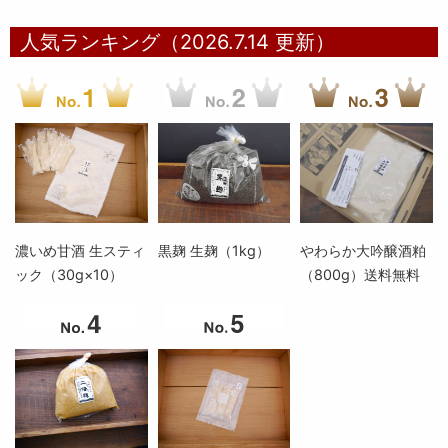
人気ランキング（2026.7.14 更新）
濃いめ甘酒 生スティ
黒麹 生麹（1kg）
やわらか大吟醸酒粕
ック（30g×10）
（800g）送料無料