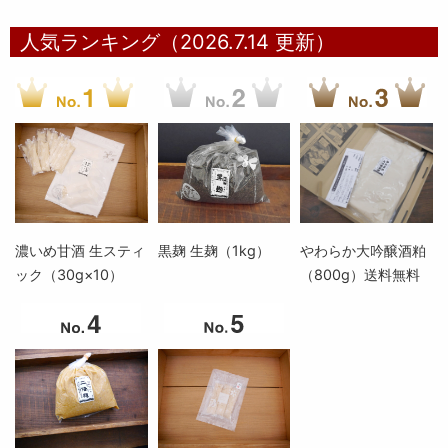
人気ランキング（2026.7.14 更新）
濃いめ甘酒 生スティ
黒麹 生麹（1kg）
やわらか大吟醸酒粕
ック（30g×10）
（800g）送料無料