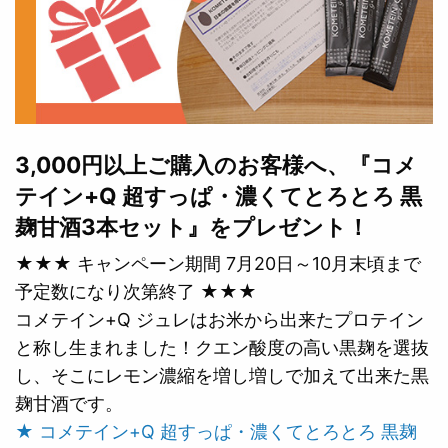
3,000円以上ご購入のお客様へ、『コメ
テイン+Q 超すっぱ・濃くてとろとろ 黒
麹甘酒3本セット』をプレゼント！
★★★ キャンペーン期間 7月20日～10月末頃まで
予定数になり次第終了 ★★★
コメテイン+Q ジュレはお米から出来たプロテイン
と称し生まれました！クエン酸度の高い黒麹を選抜
し、そこにレモン濃縮を増し増しで加えて出来た黒
麹甘酒です。
★ コメテイン+Q 超すっぱ・濃くてとろとろ 黒麹