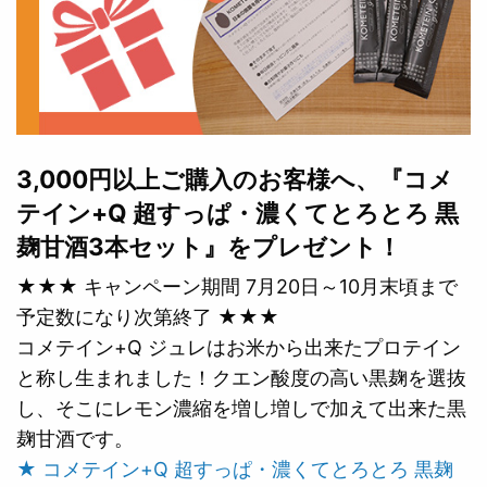
3,000円以上ご購入のお客様へ、『コメ
テイン+Q 超すっぱ・濃くてとろとろ 黒
麹甘酒3本セット』をプレゼント！
★★★ キャンペーン期間 7月20日～10月末頃まで
予定数になり次第終了 ★★★
コメテイン+Q ジュレはお米から出来たプロテイン
と称し生まれました！クエン酸度の高い黒麹を選抜
し、そこにレモン濃縮を増し増しで加えて出来た黒
麹甘酒です。
★ コメテイン+Q 超すっぱ・濃くてとろとろ 黒麹