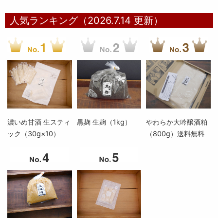
人気ランキング（2026.7.14 更新）
濃いめ甘酒 生スティ
黒麹 生麹（1kg）
やわらか大吟醸酒粕
ック（30g×10）
（800g）送料無料