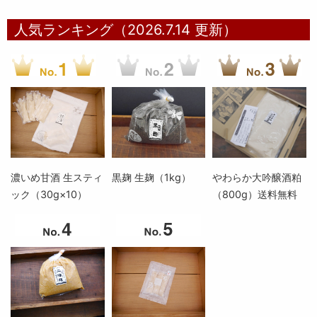
人気ランキング（2026.7.14 更新）
濃いめ甘酒 生スティ
黒麹 生麹（1kg）
やわらか大吟醸酒粕
ック（30g×10）
（800g）送料無料