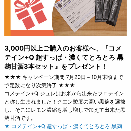
3,000円以上ご購入のお客様へ、『コメ
テイン+Q 超すっぱ・濃くてとろとろ 黒
麹甘酒3本セット』をプレゼント！
★★★ キャンペーン期間 7月20日～10月末頃まで
予定数になり次第終了 ★★★
コメテイン+Q ジュレはお米から出来たプロテイン
と称し生まれました！クエン酸度の高い黒麹を選抜
し、そこにレモン濃縮を増し増しで加えて出来た黒
麹甘酒です。
★ コメテイン+Q 超すっぱ・濃くてとろとろ 黒麹