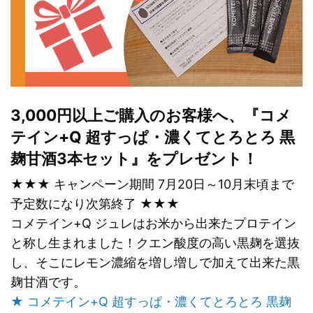
3,000円以上ご購入のお客様へ、『コメ
テイン+Q 超すっぱ・濃くてとろとろ 黒
麹甘酒3本セット』をプレゼント！
★★★ キャンペーン期間 7月20日～10月末頃まで
予定数になり次第終了 ★★★
コメテイン+Q ジュレはお米から出来たプロテイン
と称し生まれました！クエン酸度の高い黒麹を選抜
し、そこにレモン濃縮を増し増しで加えて出来た黒
麹甘酒です。
★ コメテイン+Q 超すっぱ・濃くてとろとろ 黒麹