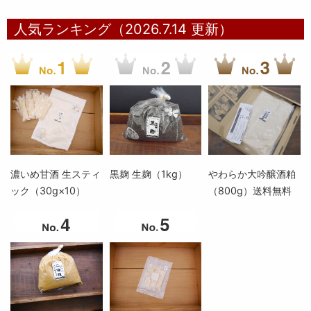
人気ランキング（2026.7.14 更新）
濃いめ甘酒 生スティ
黒麹 生麹（1kg）
やわらか大吟醸酒粕
ック（30g×10）
（800g）送料無料