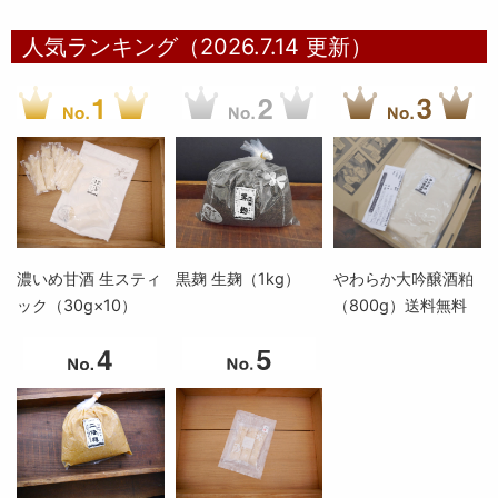
人気ランキング（2026.7.14 更新）
濃いめ甘酒 生スティ
黒麹 生麹（1kg）
やわらか大吟醸酒粕
ック（30g×10）
（800g）送料無料