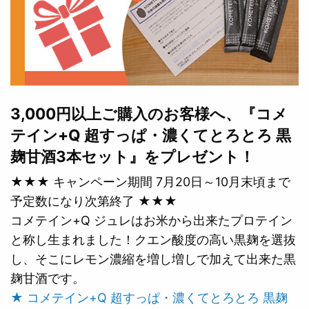
3,000円以上ご購入のお客様へ、『コメ
テイン+Q 超すっぱ・濃くてとろとろ 黒
麹甘酒3本セット』をプレゼント！
★★★ キャンペーン期間 7月20日～10月末頃まで
予定数になり次第終了 ★★★
コメテイン+Q ジュレはお米から出来たプロテイン
と称し生まれました！クエン酸度の高い黒麹を選抜
し、そこにレモン濃縮を増し増しで加えて出来た黒
麹甘酒です。
★ コメテイン+Q 超すっぱ・濃くてとろとろ 黒麹