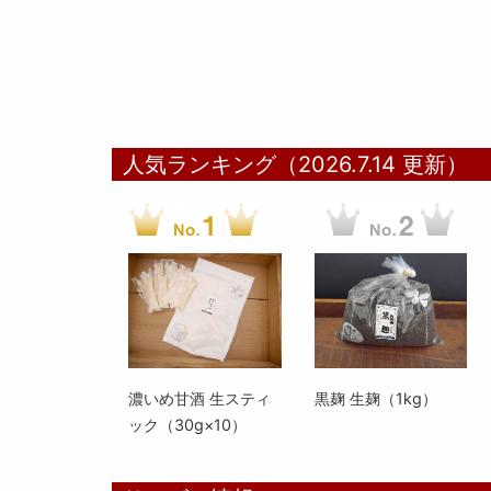
人気ランキング（2026.7.14 更新）
濃いめ甘酒 生スティ
黒麹 生麹（1kg）
ック（30g×10）