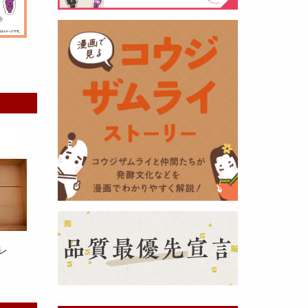
黒麹の天然クエン酸で運動の為に
最大の機能を発揮出来るよう開発
しました。少しゆるく仕上がりま
したので初回ロット
8,000本程度
を訳あり価格
で提供します。品質
や栄養価には問題ありませんので
お早めにどうぞ・・・
甘酒 生スティック新発売！
（2025年11月11日）
レ
おたまやでは、甘酒の集大成
『濃