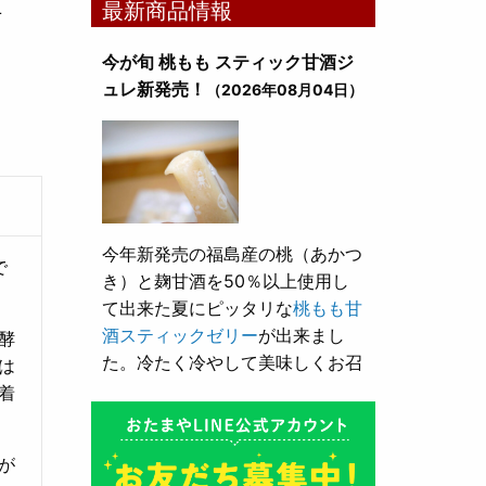
L
最新商品情報
今が旬 桃もも スティック甘酒ジ
ュレ新発売！
（2026年08月04日）
今年新発売の福島産の桃（あかつ
で
き）と麹甘酒を50％以上使用し
て出来た夏にピッタリな
桃もも甘
酒スティックゼリー
が出来まし
酵
た。冷たく冷やして美味しくお召
は
し上がり頂けます。
着
とろり漬け込み用酒粕が新発売！
が
（2026年05月10日）