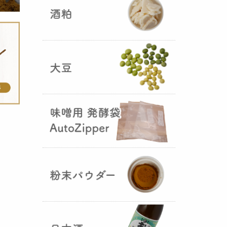
5つの素材だけで出来た辛味
噌・・・その名も『
おたまやジャ
ン
』が登場しました！そのままで
も、薬味や調味料を足しても利用
できます。
大麦白麹の新発売！
（2025年02月
25日）