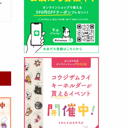
ん
山形酒蔵の今期新粕を低温でじっ
くりと熟成させて、
とろり漬け込
み用酒粕
が出来ました！甘みとう
まみをしっかりと引き出して出来
ました。野菜、お魚、お肉等の漬
け込みにどうぞ・・・
クロ黒麹甘酒 スティック新発売
（2026年03月08日）