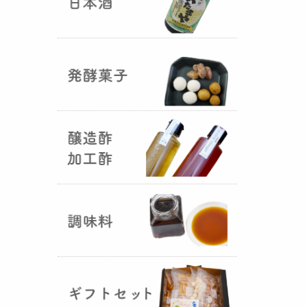
国産（熊本産）の大麦に白麹菌を
つけて丁寧に培養して『
大麦白
麹
』が完成しました！大麦麹から
の旨みと、白麹から生成される天
然のクエン酸（酸味）が良き製品
を創出してくれることです。塩麹
作りや米麹や大麦麹とブレンドし
ての味噌作りなど、次の食のステ
ージに・・・
R6年 クロ黒麹が出来ました
♪
（2025年01月15日）