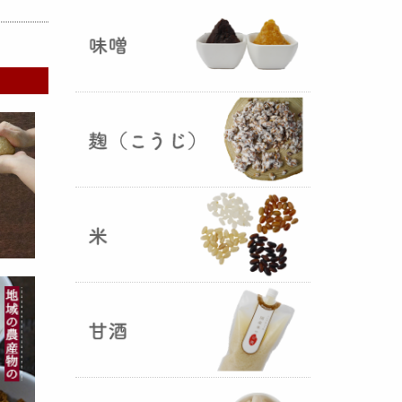
ままキープ！酸化防止と長期保存
を可能にしました！
山形さくらんぼ甘酒ゼリー発売
（2025年06月13日）
山形のさくらんぼをペーストにし
て、当店の生甘酒と合わせフレッ
シュな酸味の効いた
さくらんぼ甘
酒ジュレ（ゼリー）
が出来まし
た。
おたまやジャン 辛味噌発売！
（2025年05月07日）