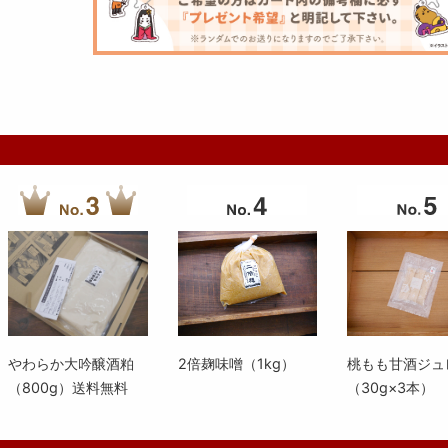
やわらか大吟醸酒粕
2倍麹味噌（1kg）
桃もも甘酒ジュ
（800g）送料無料
（30g×3本）