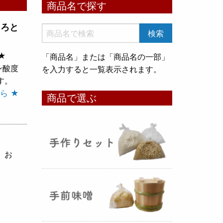
商品名で探す
いめ甘酒 30g』と『オートミー
ル甘酒 30g』
のスティックタイ
とろと
プをリリース致しました。何処へ
でも持ち運びが出来て、非常に便
★
「商品名」または「商品名の一部」
利です！
ン酸度
を入力すると一覧表示されます。
す。
コメ貯蔵 アルミ袋完成致しまし
ら ★
商品で選ぶ
た！
（2025年08月12日）
、お
3重チャック・エア抜きバルブ付
きの
お米5kg貯蔵用アルミ袋
が完
成しました！完全オリジナルで特
別な仕様でお米の美味しさをその