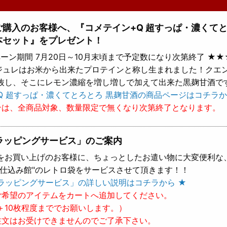
上ご購入のお客様へ、『コメテイン+Q 超すっぱ・濃くて
本セット』をプレゼント！
ーン期間 7月20日～10月末頃まで予定数になり次第終了 ★★
 ジュレはお米から出来たプロテインと称し生まれました！クエ
抜し、そこにレモン濃縮を増し増しで加えて出来た黒麹甘酒で
Q 超すっぱ・濃くてとろとろ 黒麹甘酒の商品ページはコチラか
ンは、全商品対象、数量限定で無くなり次第終了となります。
ラッピングサービス」のご案内
をお買い上げのお客様に、ちょっとしたお遣い物に大変便利な
樽仕込み館"のレトロ袋をサービスさせて頂きます！！
ラッピングサービス」の詳しい説明はコチラから ★
ご希望のアイテムをカートへ追加してください。
＋10枚程度まででお願いします。）
注文はお受けできませんのでご了承下さい。