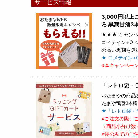
サービス情報
3,000円以
ろ 黒麹甘酒3
★★★ キャンペ
コメテイン+Q
の高い黒麹を選
★ コメテイン+
※本キャンペー
「レトロ袋・
おたまやの商品
たまや"昭和本
★「レトロ袋・
※ご注文の際、
（商品小分け数
※袋のみでのご