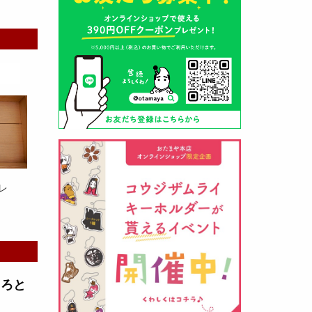
山形酒蔵の今期新粕を低温でじっ
くりと熟成させて、
とろり漬け込
み用酒粕
が出来ました！甘みとう
まみをしっかりと引き出して出来
ました。野菜、お魚、お肉等の漬
け込みにどうぞ・・・
レ
クロ黒麹甘酒 スティック新発売
（2026年03月08日）
とろと