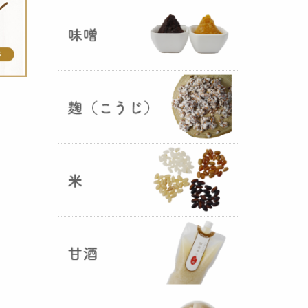
ままキープ！酸化防止と長期保存
を可能にしました！
山形さくらんぼ甘酒ゼリー発売
（2025年06月13日）
山形のさくらんぼをペーストにし
て、当店の生甘酒と合わせフレッ
シュな酸味の効いた
さくらんぼ甘
酒ジュレ（ゼリー）
が出来まし
た。
おたまやジャン 辛味噌発売！
（2025年05月07日）