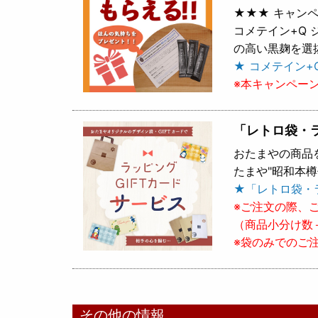
★★★ キャンペ
コメテイン+Q
の高い黒麹を選
★ コメテイン+
※本キャンペー
「レトロ袋・
おたまやの商品
たまや"昭和本
★「レトロ袋・
※ご注文の際、
（商品小分け数
※袋のみでのご
その他の情報