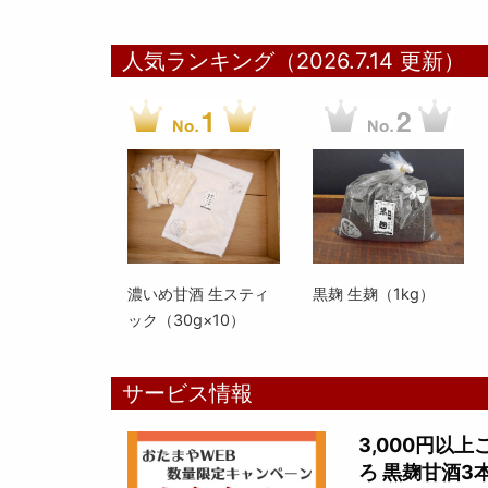
人気ランキング（2026.7.14 更新）
濃いめ甘酒 生スティ
黒麹 生麹（1kg）
ック（30g×10）
サービス情報
3,000円以
ろ 黒麹甘酒3