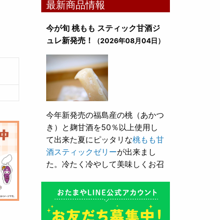
最新商品情報
今が旬 桃もも スティック甘酒ジ
ュレ新発売！
（2026年08月04日）
今年新発売の福島産の桃（あかつ
き）と麹甘酒を50％以上使用し
て出来た夏にピッタリな
桃もも甘
酒スティックゼリー
が出来まし
た。冷たく冷やして美味しくお召
し上がり頂けます。
とろり漬け込み用酒粕が新発売！
（2026年05月10日）