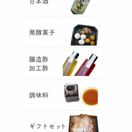
国産（熊本産）の大麦に白麹菌を
つけて丁寧に培養して『
大麦白
麹
』が完成しました！大麦麹から
の旨みと、白麹から生成される天
然のクエン酸（酸味）が良き製品
を創出してくれることです。塩麹
作りや米麹や大麦麹とブレンドし
ての味噌作りなど、次の食のステ
ージに・・・
R6年 クロ黒麹が出来ました
♪
（2025年01月15日）