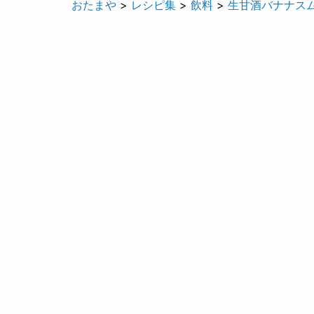
おたまや
>
レシピ集
>
飲料
>
生甘酒バナナス