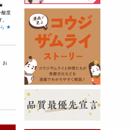
★
ン酸度
黒麹の天然クエン酸で運動の為に
す。
最大の機能を発揮出来るよう開発
ら ★
しました。少しゆるく仕上がりま
したので初回ロット
8,000本程度
を訳あり価格
で提供します。品質
や栄養価には問題ありませんので
お早めにどうぞ・・・
、お
甘酒 生スティック新発売！
（2025年11月11日）
おたまやでは、甘酒の集大成
『濃