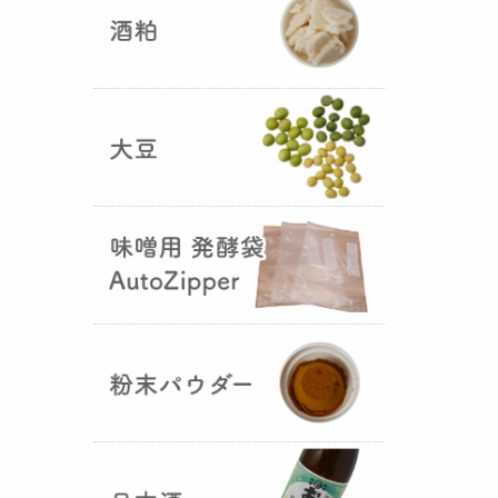
5つの素材だけで出来た辛味
噌・・・その名も『
おたまやジャ
ン
』が登場しました！そのままで
も、薬味や調味料を足しても利用
できます。
大麦白麹の新発売！
（2025年02月
25日）