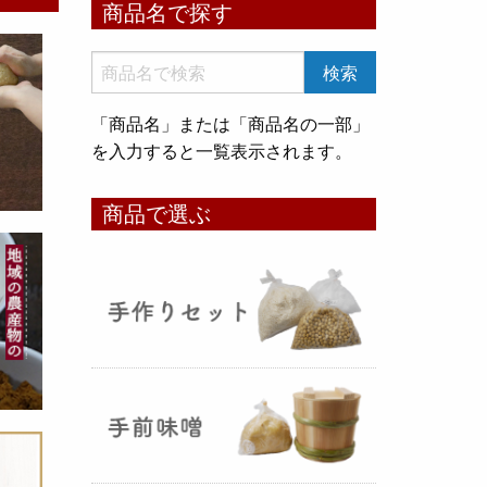
商品名で探す
いめ甘酒 30g』と『オートミー
ル甘酒 30g』
のスティックタイ
プをリリース致しました。何処へ
でも持ち運びが出来て、非常に便
「商品名」または「商品名の一部」
利です！
を入力すると一覧表示されます。
コメ貯蔵 アルミ袋完成致しまし
商品で選ぶ
た！
（2025年08月12日）
3重チャック・エア抜きバルブ付
きの
お米5kg貯蔵用アルミ袋
が完
成しました！完全オリジナルで特
別な仕様でお米の美味しさをその