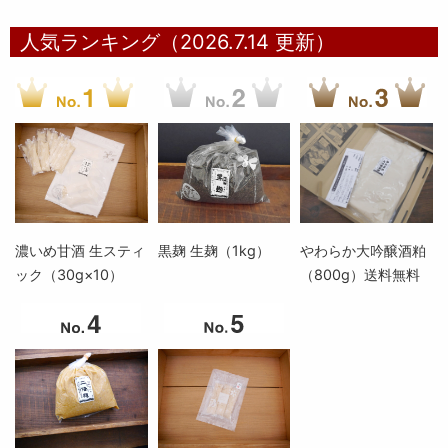
人気ランキング（2026.7.14 更新）
濃いめ甘酒 生スティ
黒麹 生麹（1kg）
やわらか大吟醸酒粕
ック（30g×10）
（800g）送料無料