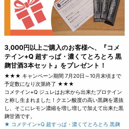
3,000円以上ご購入のお客様へ、『コメ
テイン+Q 超すっぱ・濃くてとろとろ 黒
麹甘酒3本セット』をプレゼント！
★★★ キャンペーン期間 7月20日～10月末頃まで
予定数になり次第終了 ★★★
コメテイン+Q ジュレはお米から出来たプロテイン
と称し生まれました！クエン酸度の高い黒麹を選抜
し、そこにレモン濃縮を増し増しで加えて出来た黒
麹甘酒です。
★ コメテイン+Q 超すっぱ・濃くてとろとろ 黒麹