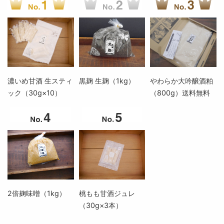
濃いめ甘酒 生スティ
黒麹 生麹（1kg）
やわらか大吟醸酒粕
ック（30g×10）
（800g）送料無料
2倍麹味噌（1kg）
桃もも甘酒ジュレ
（30g×3本）