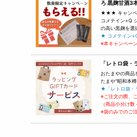
ろ 黒麹甘酒3
★★★ キャンペ
コメテイン+Q
の高い黒麹を選
★ コメテイン+
※本キャンペー
「レトロ袋・
おたまやの商品
たまや"昭和本
★「レトロ袋・
※ご注文の際、
（商品小分け数
※袋のみでのご