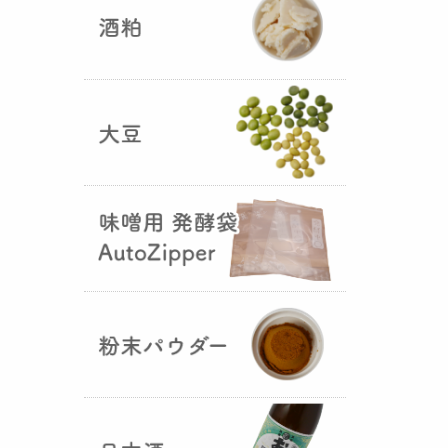
5つの素材だけで出来た辛味
噌・・・その名も『
おたまやジャ
ン
』が登場しました！そのままで
も、薬味や調味料を足しても利用
できます。
大麦白麹の新発売！
（2025年02月
25日）