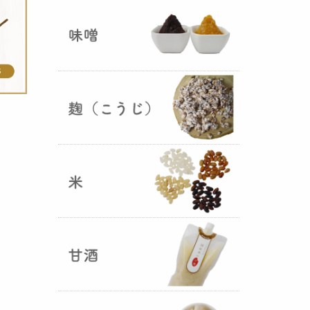
ままキープ！酸化防止と長期保存
を可能にしました！
山形さくらんぼ甘酒ゼリー発売
（2025年06月13日）
山形のさくらんぼをペーストにし
て、当店の生甘酒と合わせフレッ
シュな酸味の効いた
さくらんぼ甘
酒ジュレ（ゼリー）
が出来まし
た。
おたまやジャン 辛味噌発売！
（2025年05月07日）