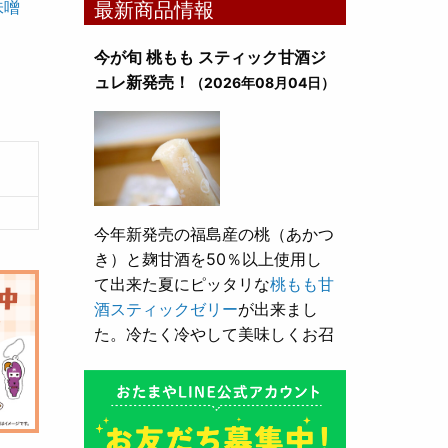
味噌
最新商品情報
今が旬 桃もも スティック甘酒ジ
ュレ新発売！
（2026年08月04日）
今年新発売の福島産の桃（あかつ
き）と麹甘酒を50％以上使用し
て出来た夏にピッタリな
桃もも甘
酒スティックゼリー
が出来まし
た。冷たく冷やして美味しくお召
し上がり頂けます。
とろり漬け込み用酒粕が新発売！
（2026年05月10日）