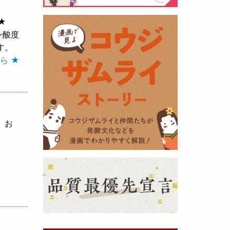
★
黒麹の天然クエン酸で運動の為に
ン酸度
最大の機能を発揮出来るよう開発
す。
しました。少しゆるく仕上がりま
ら ★
したので初回ロット
8,000本程度
を訳あり価格
で提供します。品質
や栄養価には問題ありませんので
お早めにどうぞ・・・
、お
甘酒 生スティック新発売！
（2025年11月11日）
おたまやでは、甘酒の集大成
『濃