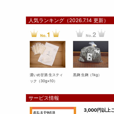
人気ランキング（2026.7.14 更新）
濃いめ甘酒 生スティ
黒麹 生麹（1kg）
ック（30g×10）
サービス情報
3,000円以