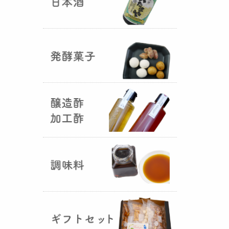
国産（熊本産）の大麦に白麹菌を
つけて丁寧に培養して『
大麦白
麹
』が完成しました！大麦麹から
の旨みと、白麹から生成される天
然のクエン酸（酸味）が良き製品
を創出してくれることです。塩麹
作りや米麹や大麦麹とブレンドし
ての味噌作りなど、次の食のステ
ージに・・・
R6年 クロ黒麹が出来ました
♪
（2025年01月15日）