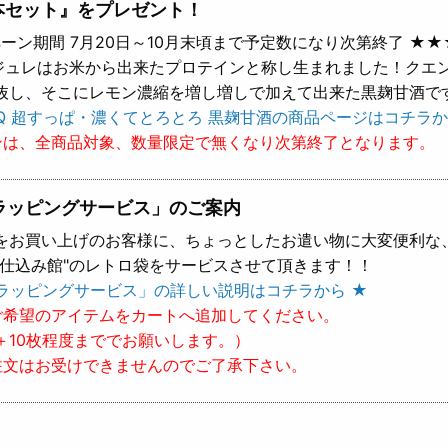
本セット』をプレゼント！
ーン期間 7月20日～10月末頃まで予定数になり次第終了 ★★
 ジュレはお米から出来たプロテインと称し生まれました！クエ
抜し、そこにレモン濃縮を増し増しで加えて出来た黒麹甘酒で
Q 超すっぱ・濃くてとろとろ 黒麹甘酒の商品ページはコチラか
ンは、全商品対象、数量限定で無くなり次第終了となります。
ラッピングサービス」のご案内
をお買い上げのお客様に、ちょっとしたお遣い物に大変便利な
樽仕込み館"のレトロ袋をサービスさせて頂きます！！
ラッピングサービス」の詳しい説明はコチラから ★
ご希望のアイテムをカートへ追加してください。
＋10枚程度まででお願いします。）
注文はお受けできませんのでご了承下さい。