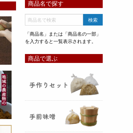
商品名で探す
いめ甘酒 30g』と『オートミー
ル甘酒 30g』
のスティックタイ
プをリリース致しました。何処へ
でも持ち運びが出来て、非常に便
「商品名」または「商品名の一部」
利です！
を入力すると一覧表示されます。
コメ貯蔵 アルミ袋完成致しまし
商品で選ぶ
た！
（2025年08月12日）
3重チャック・エア抜きバルブ付
きの
お米5kg貯蔵用アルミ袋
が完
成しました！完全オリジナルで特
別な仕様でお米の美味しさをその