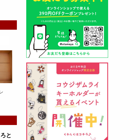
山形酒蔵の今期新粕を低温でじっ
くりと熟成させて、
とろり漬け込
み用酒粕
が出来ました！甘みとう
まみをしっかりと引き出して出来
ました。野菜、お魚、お肉等の漬
け込みにどうぞ・・・
レ
クロ黒麹甘酒 スティック新発売
（2026年03月08日）
とろと