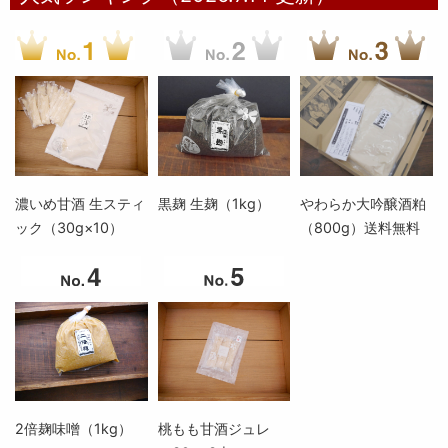
濃いめ甘酒 生スティ
黒麹 生麹（1kg）
やわらか大吟醸酒粕
ック（30g×10）
（800g）送料無料
2倍麹味噌（1kg）
桃もも甘酒ジュレ