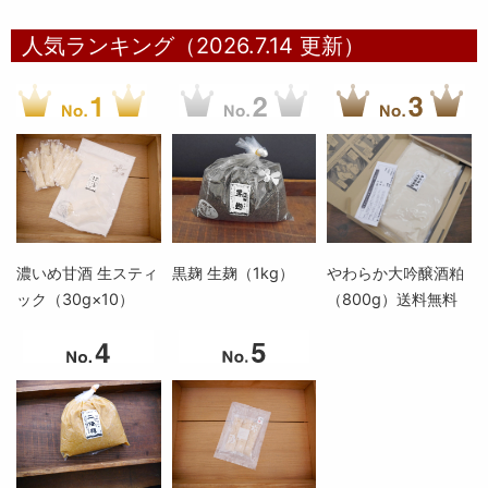
人気ランキング（2026.7.14 更新）
濃いめ甘酒 生スティ
黒麹 生麹（1kg）
やわらか大吟醸酒粕
ック（30g×10）
（800g）送料無料