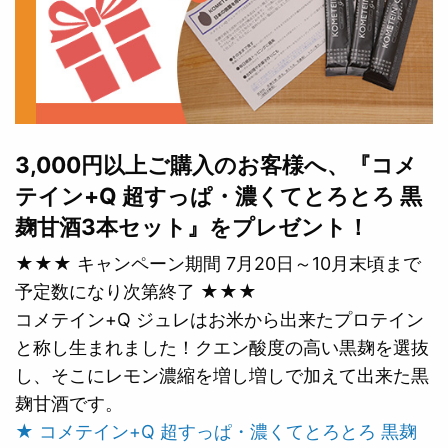
3,000円以上ご購入のお客様へ、『コメ
テイン+Q 超すっぱ・濃くてとろとろ 黒
麹甘酒3本セット』をプレゼント！
★★★ キャンペーン期間 7月20日～10月末頃まで
予定数になり次第終了 ★★★
コメテイン+Q ジュレはお米から出来たプロテイン
と称し生まれました！クエン酸度の高い黒麹を選抜
し、そこにレモン濃縮を増し増しで加えて出来た黒
麹甘酒です。
★ コメテイン+Q 超すっぱ・濃くてとろとろ 黒麹