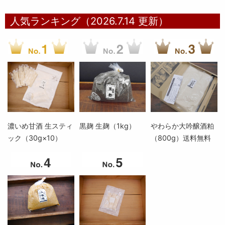
人気ランキング（2026.7.14 更新）
濃いめ甘酒 生スティ
黒麹 生麹（1kg）
やわらか大吟醸酒粕
ック（30g×10）
（800g）送料無料