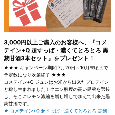
3,000円以上ご購入のお客様へ、『コメ
テイン+Q 超すっぱ・濃くてとろとろ 黒
麹甘酒3本セット』をプレゼント！
★★★ キャンペーン期間 7月20日～10月末頃まで
予定数になり次第終了 ★★★
コメテイン+Q ジュレはお米から出来たプロテイン
と称し生まれました！クエン酸度の高い黒麹を選抜
し、そこにレモン濃縮を増し増しで加えて出来た黒
麹甘酒です。
★ コメテイン+Q 超すっぱ・濃くてとろとろ 黒麹