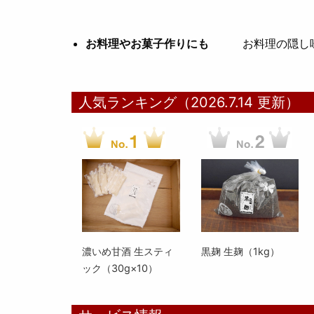
お料理やお菓子作りにも
お料理の隠し
人気ランキング（2026.7.14 更新）
濃いめ甘酒 生スティ
黒麹 生麹（1kg）
ック（30g×10）