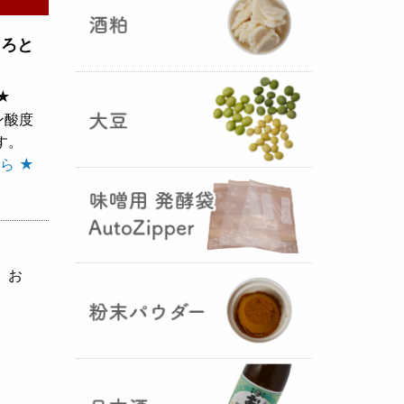
とろと
★
ン酸度
5つの素材だけで出来た辛味
す。
噌・・・その名も『
おたまやジャ
ら ★
ン
』が登場しました！そのままで
も、薬味や調味料を足しても利用
できます。
大麦白麹の新発売！
、お
（2025年02月
25日）