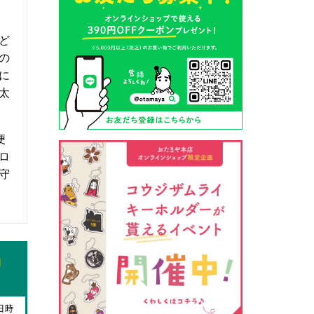
ど
の
に
太
山形酒蔵の今期新粕を低温でじっ
くりと熟成させて、
とろり漬け込
み用酒粕
が出来ました！甘みとう
便
まみをしっかりと引き出して出来
ロ
ました。野菜、お魚、お肉等の漬
守
け込みにどうぞ・・・
クロ黒麹甘酒 スティック新発売
（2026年03月08日）