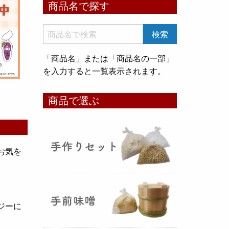
商品名で探す
いめ甘酒 30g』と『オートミー
ル甘酒 30g』
のスティックタイ
プをリリース致しました。何処へ
でも持ち運びが出来て、非常に便
「商品名」または「商品名の一部」
利です！
を入力すると一覧表示されます。
コメ貯蔵 アルミ袋完成致しまし
商品で選ぶ
た！
（2025年08月12日）
お気を
3重チャック・エア抜きバルブ付
きの
お米5kg貯蔵用アルミ袋
が完
成しました！完全オリジナルで特
ジーに
別な仕様でお米の美味しさをその