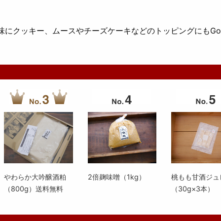
味にクッキー、ムースやチーズケーキなどのトッピングにもGo
やわらか大吟醸酒粕
2倍麹味噌（1kg）
桃もも甘酒ジュ
（800g）送料無料
（30g×3本）