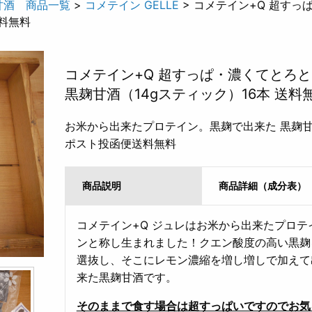
甘酒 商品一覧
>
コメテイン GELLE
> コメテイン+Q 超すっ
送料無料
コメテイン+Q 超すっぱ・濃くてとろ
黒麹甘酒（14gスティック）16本 送料
お米から出来たプロテイン。黒麹で出来た 黒麹
ポスト投函便送料無料
商品説明
商品詳細（成分表）
コメテイン+Q ジュレはお米から出来たプロテ
ンと称し生まれました！クエン酸度の高い黒麹
選抜し、そこにレモン濃縮を増し増しで加えて
来た黒麹甘酒です。
そのままで食す場合は超すっぱいですのでお気