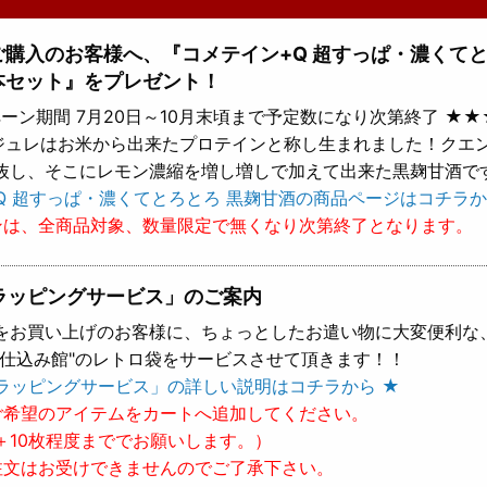
上ご購入のお客様へ、『コメテイン+Q 超すっぱ・濃くて
本セット』をプレゼント！
ーン期間 7月20日～10月末頃まで予定数になり次第終了 ★★
 ジュレはお米から出来たプロテインと称し生まれました！クエ
抜し、そこにレモン濃縮を増し増しで加えて出来た黒麹甘酒で
Q 超すっぱ・濃くてとろとろ 黒麹甘酒の商品ページはコチラか
ンは、全商品対象、数量限定で無くなり次第終了となります。
ラッピングサービス」のご案内
をお買い上げのお客様に、ちょっとしたお遣い物に大変便利な
樽仕込み館"のレトロ袋をサービスさせて頂きます！！
ラッピングサービス」の詳しい説明はコチラから ★
ご希望のアイテムをカートへ追加してください。
＋10枚程度まででお願いします。）
注文はお受けできませんのでご了承下さい。