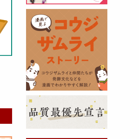
黒麹の天然クエン酸で運動の為に
最大の機能を発揮出来るよう開発
しました。少しゆるく仕上がりま
したので初回ロット
8,000本程度
を訳あり価格
で提供します。品質
や栄養価には問題ありませんので
お早めにどうぞ・・・
甘酒 生スティック新発売！
（2025年11月11日）
おたまやでは、甘酒の集大成
『濃