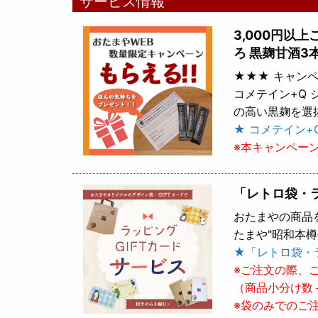
サービス情報
3,000円以
ろ 黒麹甘酒3
★★★ キャンペ
コメテイン+Q
の高い黒麹を選
★ コメテイン+
※本キャンペー
「レトロ袋・
おたまやの商品
たまや"昭和本
★「レトロ袋・
※ご注文の際、
（商品小分け数
※袋のみでのご