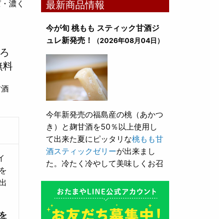
ぱ・濃く
最新商品情報
今が旬 桃もも スティック甘酒ジ
ュレ新発売！
（2026年08月04日）
とろ
無料
甘酒
今年新発売の福島産の桃（あかつ
き）と麹甘酒を50％以上使用し
て出来た夏にピッタリな
桃もも甘
酒スティックゼリー
が出来まし
イ
た。冷たく冷やして美味しくお召
を
し上がり頂けます。
出
とろり漬け込み用酒粕が新発売！
を
（2026年05月10日）