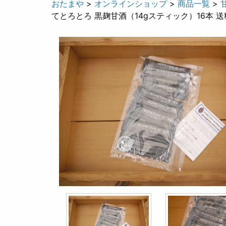
おたまや
>
オンラインショップ
>
商品一覧
>
てとろとろ 黒麹甘酒（14gスティック）16本 