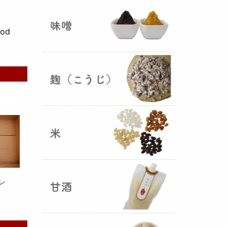
ままキープ！酸化防止と長期保存
を可能にしました！
od
山形さくらんぼ甘酒ゼリー発売
（2025年06月13日）
山形のさくらんぼをペーストにし
て、当店の生甘酒と合わせフレッ
シュな酸味の効いた
さくらんぼ甘
酒ジュレ（ゼリー）
が出来まし
レ
た。
おたまやジャン 辛味噌発売！
（2025年05月07日）