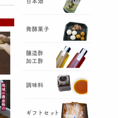
国産（熊本産）の大麦に白麹菌を
つけて丁寧に培養して『
大麦白
麹
』が完成しました！大麦麹から
の旨みと、白麹から生成される天
然のクエン酸（酸味）が良き製品
を創出してくれることです。塩麹
作りや米麹や大麦麹とブレンドし
ての味噌作りなど、次の食のステ
ージに・・・
R6年 クロ黒麹が出来ました
♪
（2025年01月15日）