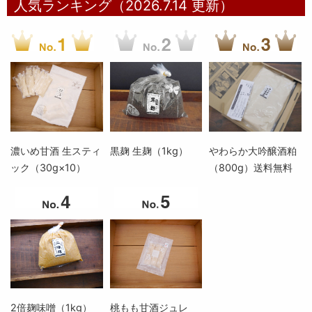
人気ランキング（2026.7.14 更新）
濃いめ甘酒 生スティ
黒麹 生麹（1kg）
やわらか大吟醸酒粕
ック（30g×10）
（800g）送料無料
2倍麹味噌（1kg）
桃もも甘酒ジュレ