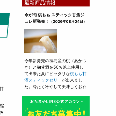
最新商品情報
今が旬 桃もも スティック甘酒ジ
ュレ新発売！
（2026年08月04日）
今年新発売の福島産の桃（あかつ
き）と麹甘酒を50％以上使用し
て出来た夏にピッタリな
桃もも甘
酒スティックゼリー
が出来まし
た。冷たく冷やして美味しくお召
甘
し上がり頂けます。
縮
とろり漬け込み用酒粕が新発売！
お
（2026年05月10日）