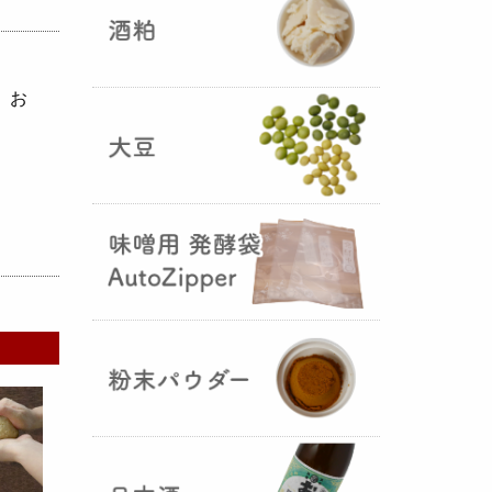
、お
5つの素材だけで出来た辛味
噌・・・その名も『
おたまやジャ
ン
』が登場しました！そのままで
も、薬味や調味料を足しても利用
できます。
大麦白麹の新発売！
（2025年02月
25日）