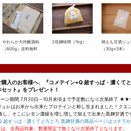
やわらか大吟醸酒粕
2倍麹味噌（1kg）
桃もも甘酒ジュ
（800g）送料無料
（30g×3本）
上ご購入のお客様へ、『コメテイン+Q 超すっぱ・濃くて
本セット』をプレゼント！
ーン期間 7月20日～10月末頃まで予定数になり次第終了 ★★
 ジュレはお米から出来たプロテインと称し生まれました！クエ
抜し、そこにレモン濃縮を増し増しで加えて出来た黒麹甘酒で
Q 超すっぱ・濃くてとろとろ 黒麹甘酒の商品ページはコチラか
ンは、全商品対象、数量限定で無くなり次第終了となります。