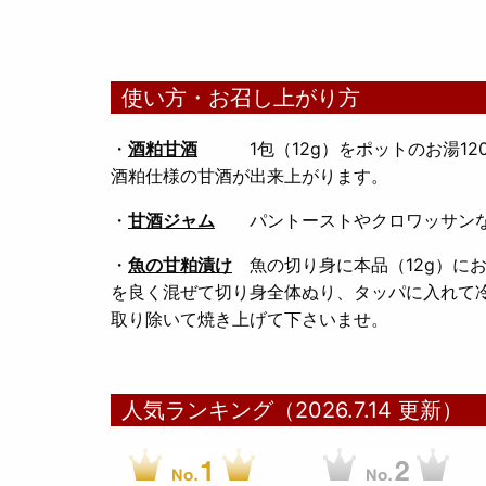
使い方・お召し上がり方
・
酒粕甘酒
1包（12g）をポットのお湯120
酒粕仕様の甘酒が出来上がります。
・
甘酒ジャム
パントーストやクロワッサンな
・
魚の甘粕漬け
魚の切り身に本品（12g）にお
を良く混ぜて切り身全体ぬり、タッパに入れて
取り除いて焼き上げて下さいませ。
人気ランキング（2026.7.14 更新）