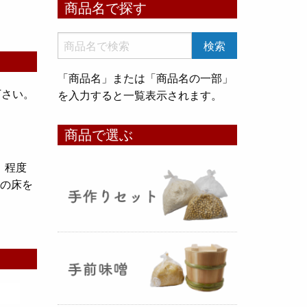
商品名で探す
いめ甘酒 30g』と『オートミー
ル甘酒 30g』
のスティックタイ
プをリリース致しました。何処へ
でも持ち運びが出来て、非常に便
「商品名」または「商品名の一部」
利です！
下さい。
を入力すると一覧表示されます。
コメ貯蔵 アルミ袋完成致しまし
商品で選ぶ
た！
（2025年08月12日）
）程度
面の床を
3重チャック・エア抜きバルブ付
きの
お米5kg貯蔵用アルミ袋
が完
成しました！完全オリジナルで特
別な仕様でお米の美味しさをその