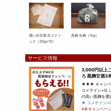
濃いめ甘酒 生スティ
黒麹 生麹（1kg）
ック（30g×10）
サービス情報
3,000円以
ろ 黒麹甘酒3
★★★ キャンペ
コメテイン+Q
の高い黒麹を選
★ コメテイン+
※本キャンペー