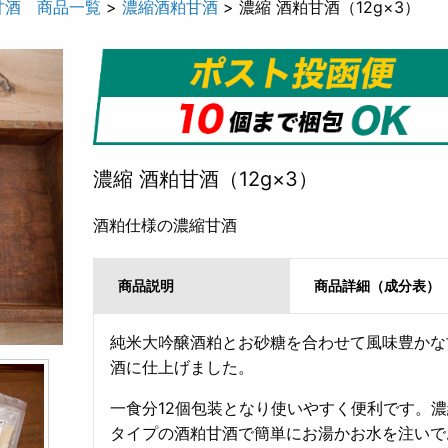
甘酒 商品一覧
>
濃縮酒粕甘酒
> 濃縮 酒粕甘酒（12g×3）
濃縮 酒粕甘酒（12g×3）
酒粕仕様の濃縮甘酒
商品説明
商品詳細（成分表）
純米大吟醸酒粕とお砂糖を合わせて風味豊かな
酒に仕上げました。
一食分12個包装となり使いやすく便利です。濃
タイプの酒粕甘酒で簡単にお湯かお水を注いで