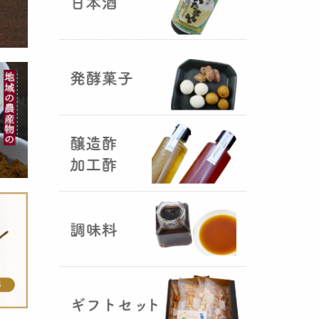
国産（熊本産）の大麦に白麹菌を
つけて丁寧に培養して『
大麦白
麹
』が完成しました！大麦麹から
の旨みと、白麹から生成される天
然のクエン酸（酸味）が良き製品
を創出してくれることです。塩麹
作りや米麹や大麦麹とブレンドし
ての味噌作りなど、次の食のステ
ージに・・・
R6年 クロ黒麹が出来ました
♪
（2025年01月15日）