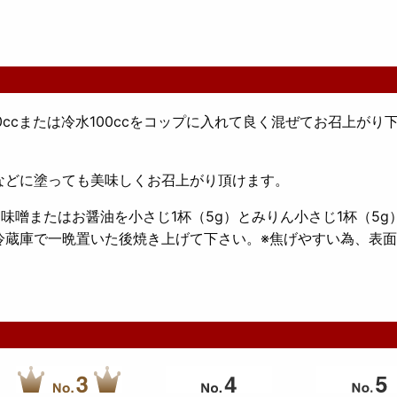
ccまたは冷水100ccをコップに入れて良く混ぜてお召上がり
どに塗っても美味しくお召上がり頂けます。
味噌またはお醤油を小さじ1杯（5g）とみりん小さじ1杯（5g
冷蔵庫で一晩置いた後焼き上げて下さい。※焦げやすい為、表