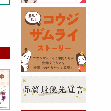
黒麹の天然クエン酸で運動の為に
最大の機能を発揮出来るよう開発
しました。少しゆるく仕上がりま
したので初回ロット
8,000本程度
を訳あり価格
で提供します。品質
や栄養価には問題ありませんので
お早めにどうぞ・・・
甘酒 生スティック新発売！
（2025年11月11日）
おたまやでは、甘酒の集大成
『濃