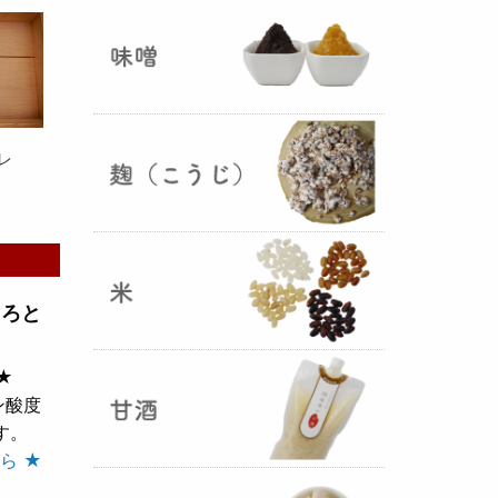
ままキープ！酸化防止と長期保存
を可能にしました！
山形さくらんぼ甘酒ゼリー発売
（2025年06月13日）
レ
山形のさくらんぼをペーストにし
とろと
て、当店の生甘酒と合わせフレッ
シュな酸味の効いた
さくらんぼ甘
酒ジュレ（ゼリー）
が出来まし
★
た。
ン酸度
す。
ら ★
おたまやジャン 辛味噌発売！
（2025年05月07日）