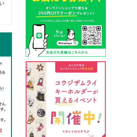
い
山形酒蔵の今期新粕を低温でじっ
くりと熟成させて、
とろり漬け込
み用酒粕
が出来ました！甘みとう
まみをしっかりと引き出して出来
ました。野菜、お魚、お肉等の漬
け込みにどうぞ・・・
クロ黒麹甘酒 スティック新発売
（2026年03月08日）