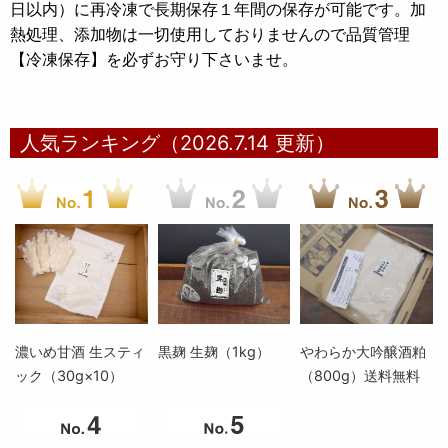
日以内）に再冷凍で長期保存１年間の保存が可能です。
加
熱処理、添加物は一切使用しておりませんので品質管理
【冷凍保存】を必ずお守り下さいませ。
人気ランキング（2026.7.14 更新）
濃いめ甘酒 生スティ
黒麹 生麹（1kg）
やわらか大吟醸酒粕
ック（30g×10）
（800g）送料無料