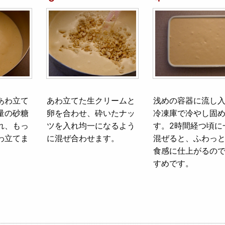
あわ立て
あわ立てた生クリームと
浅めの容器に流し
量の砂糖
卵を合わせ、砕いたナッ
冷凍庫で冷やし固
れ、もっ
ツを入れ均一になるよう
す。2時間経つ頃に
わ立てま
に混ぜ合わせます。
混ぜると、ふわっ
食感に仕上がるの
すめです。