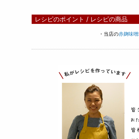
レシピのポイント / レシピの商品
・当店の
赤麹味噌