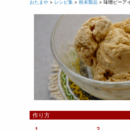
おたまや
>
レシピ集
>
粉末製品
>
味噌ピーア
作り方
１
２