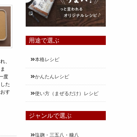
用途で選ぶ
本格レシピ
入れ、
めま
一度
かんたんレシピ
とした
でおす
使い方（まぜるだけ）レシピ
ジャンルで選ぶ
塩麹・三五八・糠八